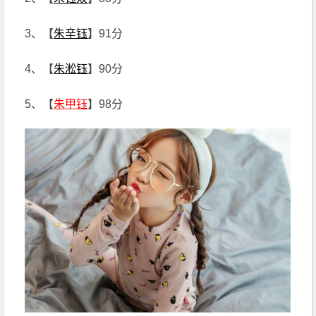
3、【
朱辛钰
】91分
4、【
朱淞钰
】90分
5、【
朱甲钰
】98分