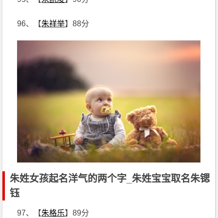
96、【
朱祥举
】88分
朱姓女孩起名洋气的两个字_朱姓宝宝取名朱锶
钰
97、【
朱格乐
】89分