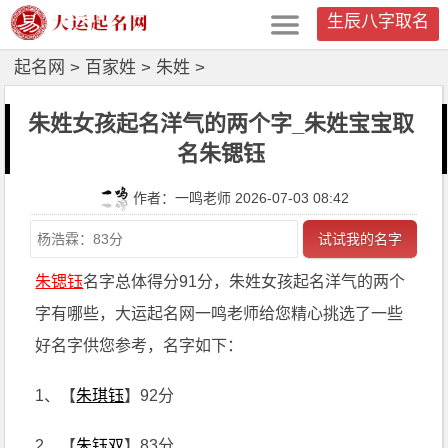
生辰八字取名
起名网
>
百家姓
>
朱姓
>
朱姓女孩起名洋气的两个字_朱姓宝宝取
名朱锶钰
作者：一鸣老师 2026-07-03 08:42
试试我的名字
朱锶钰
名字总体得分91分，朱姓女孩起名洋气的两个
字有哪些，大运起名网一鸣老师给您精心挑选了一些
好名字供您参考，名字如下：
1、【
朱琪钰
】92分
2、【
朱钰双
】83分