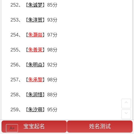
252、【
朱诚梦
】85分
253、【
朱淳贺
】93分
254、【
朱灏燚
】97分
255、【
朱善茉
】98分
256、【
朱明焱
】92分
257、【
朱承黎
】98分
258、【
朱润惜
】88分
259、【
朱汐萌
】95分
260、【
朱素迪
】89分
宝宝起名
姓名测试
A+