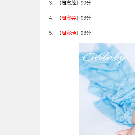
3、【
周宸茂
】90分
4、【
周宸羿
】98分
5、【
周宸玚
】98分