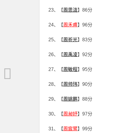
23、【
周思泷
】86分
24、【
周禾甫
】96分
25、【
周祈光
】83分
26、【
周禹凌
】92分
27、【
周敏程
】95分
28、【
周帅玮
】90分
29、【
周姚鹏
】88分
30、【
周昶妤
】97分
31、【
周宸鹭
】99分