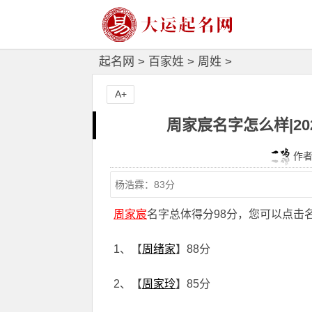
起名网
>
百家姓
>
周姓
>
A+
周家宸名字怎么样|20
作者：
周家宸
名字总体得分98分，您可以点击
1、【
周绪家
】88分
2、【
周家玲
】85分