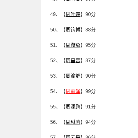
49、【
周叶羲
】90分
50、【
周钧博
】88分
51、【
周漩淼
】95分
52、【
周昌雷
】87分
53、【
周渝舒
】90分
54、【
周前泽
】99分
55、【
周澜鹏
】91分
56、【
周琳萌
】94分
57、【
周云丹
】86分