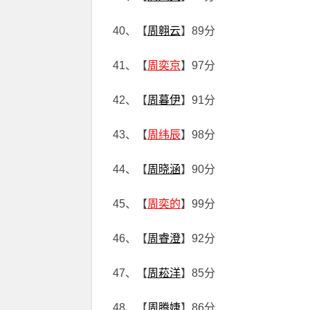
40、【
周翱云
】89分
41、【
周奕京
】97分
42、【
周暮伊
】91分
43、【
周纬辰
】98分
44、【
周晓涵
】90分
45、【
周奕的
】99分
46、【
周睿澄
】92分
47、【
周菘洋
】85分
48、【
周腾婕
】86分