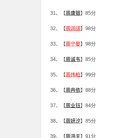
31、【
周康银
】85分
32、【
周润阔
】98分
33、【
周宁晏
】98分
34、【
周诚韦
】85分
35、【
周炜柏
】99分
36、【
周冉依
】88分
37、【
周业钰
】84分
38、【
周妍汐
】85分
39、【
周鸿天
】91分