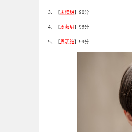
3、【
周晴玥
】96分
4、【
周芸玥
】98分
5、【
周玥维
】99分