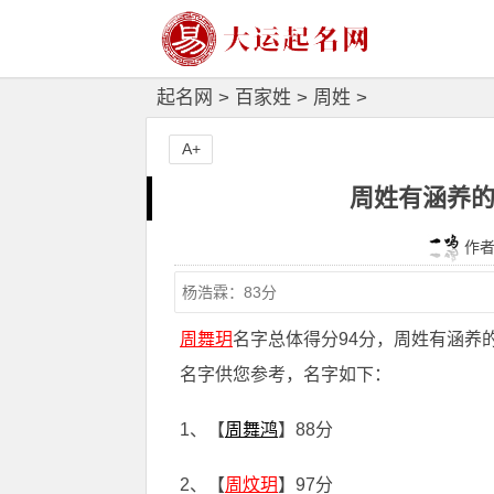
起名网
>
百家姓
>
周姓
>
A+
周姓有涵养的
作者：
周舞玥
名字总体得分94分，周姓有涵养
名字供您参考，名字如下：
1、【
周舞鸿
】88分
2、【
周炆玥
】97分