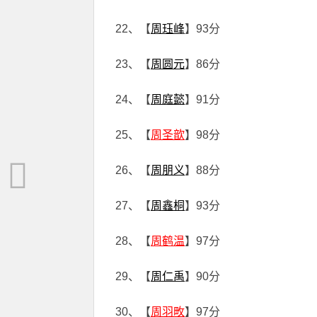
22、【
周珏峰
】93分
23、【
周圆元
】86分
24、【
周庭懿
】91分
25、【
周圣歆
】98分
26、【
周朋义
】88分
27、【
周鑫桐
】93分
28、【
周鹤温
】97分
29、【
周仁禹
】90分
30、【
周羽畋
】97分