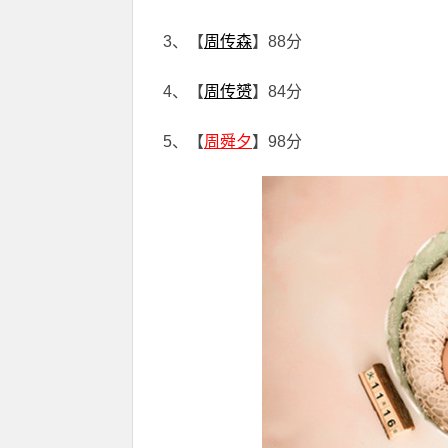
3、【
周传森
】88分
4、【
周传赟
】84分
5、【
周舜夕
】98分