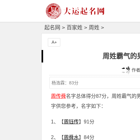
起名网
>
百家姓
>
周姓
>
A+
周姓霸气的
作者：
周传舜
名字总体得分87分，周姓霸气的
字供您参考，名字如下：
1、【
周钰传
】91分
2、【
周舜水
】84分