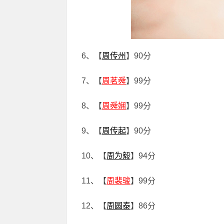
6、【
周传州
】90分
7、【
周茗舜
】99分
8、【
周舜娴
】99分
9、【
周传起
】90分
10、【
周为毅
】94分
11、【
周裴骏
】99分
12、【
周圆泰
】86分