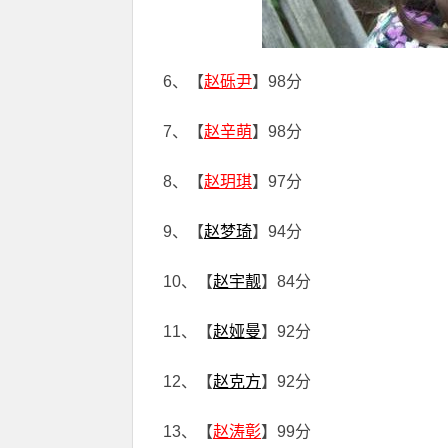
6、【
赵砾尹
】98分
7、【
赵辛萌
】98分
8、【
赵玥琪
】97分
9、【
赵梦琦
】94分
10、【
赵宇靓
】84分
11、【
赵娅曼
】92分
12、【
赵克方
】92分
13、【
赵涛彰
】99分