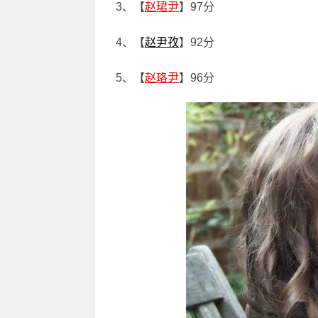
3、【
赵珺尹
】97分
4、【
赵尹孜
】92分
5、【
赵珞尹
】96分