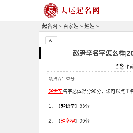
起名网
>
百家姓
>
赵姓
>
A+
赵尹辛名字怎么样|2
作者：
赵尹辛
名字总体得分98分，您可以点击
1、【
赵诚辛
】83分
2、【
赵辛榕
】99分