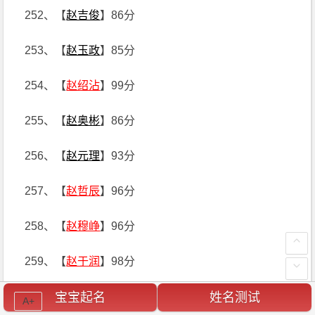
252、【
赵吉俊
】86分
253、【
赵玉政
】85分
254、【
赵绍沾
】99分
255、【
赵奥彬
】86分
256、【
赵元理
】93分
257、【
赵哲辰
】96分
258、【
赵穆峥
】96分
259、【
赵于润
】98分
260、【
赵雪然
】83分
宝宝起名
姓名测试
A+