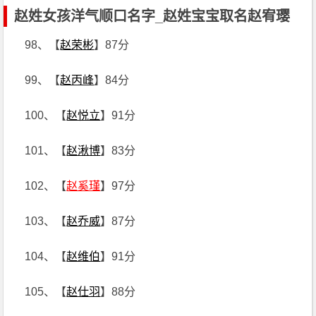
赵姓女孩洋气顺口名字_赵姓宝宝取名赵宥璎
98、【
赵荣彬
】87分
99、【
赵丙峰
】84分
100、【
赵悦立
】91分
101、【
赵湫博
】83分
102、【
赵奚瑾
】97分
103、【
赵乔威
】87分
104、【
赵维伯
】91分
105、【
赵仕羽
】88分