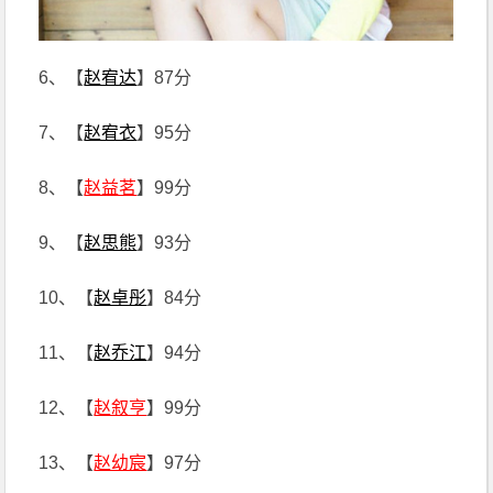
6、【
赵宥达
】87分
7、【
赵宥衣
】95分
8、【
赵益茗
】99分
9、【
赵思熊
】93分
10、【
赵卓彤
】84分
11、【
赵乔江
】94分
12、【
赵叙亨
】99分
13、【
赵幼宸
】97分