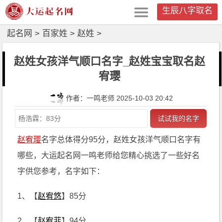
生辰八字取名
起名网
>
百家姓
>
赵姓
>
赵姓女孩洋气顺口名字_赵姓宝宝取名赵
宥璎
作者：一鸣老师 2025-10-03 20:42
试试我的名字
赵宥璎
名字总体得分95分，赵姓女孩洋气顺口名字有
哪些，大运起名网一鸣老师给您精心挑选了一些好名
字供您参考，名字如下：
1、【
赵宥悠
】85分
2、【
赵宥菲
】94分