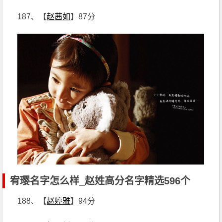
187、【
赵茜如
】87分
宥璎名字怎么样_赵姓高分名字精选596个
188、【
赵婷雅
】94分