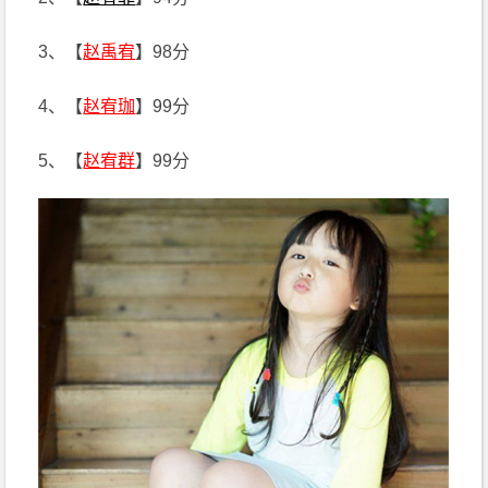
3、【
赵禹宥
】98分
4、【
赵宥珈
】99分
5、【
赵宥群
】99分