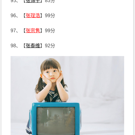
95、【
张博宇
】83分
96、【
张珵浩
】99分
97、【
张宗隽
】99分
98、【
张泰维
】92分