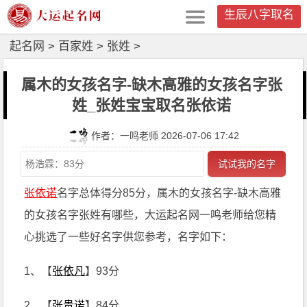
生辰八字取名
起名网
>
百家姓
>
张姓
>
属木的女孩名字-缺木高雅的女孩名字张
姓_张姓宝宝取名张依诺
作者：一鸣老师 2026-07-06 17:42
试试我的名字
张依诺
名字总体得分85分，属木的女孩名字-缺木高雅
的女孩名字张姓有哪些，大运起名网一鸣老师给您精
心挑选了一些好名字供您参考，名字如下：
1、【
张依凡
】93分
2、【
张贵诺
】84分