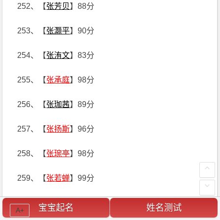
252、【
张芳贝
】88分
253、【
张灏平
】90分
254、【
张洧文
】83分
255、【
张承庭
】98分
256、【
张珈茜
】89分
257、【
张扬斯
】96分
258、【
张琬亭
】98分
259、【
张若蝉
】99分
260、【
张月淇
】83分
宝宝起名
姓名测试
A+