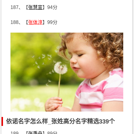
187、【
张慧宣
】94分
188、【
张体淳
】99分
依诺名字怎么样_张姓高分名字精选339个
189、【
张秉舟
】89分