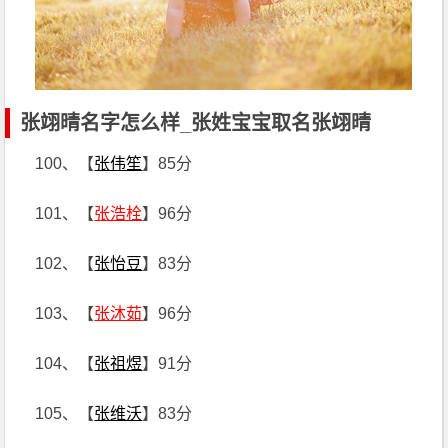
张翊晴名字怎么样_张姓宝宝取名张翊晴
100、【
张伟笙
】85分
101、【
张浩栓
】96分
102、【
张怡豆
】83分
103、【
张沐茹
】96分
104、【
张祖煜
】91分
105、【
张维沃
】83分