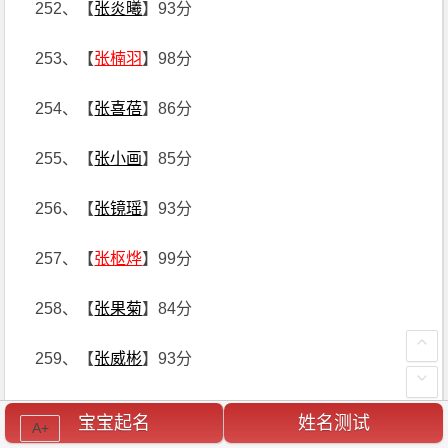
252、【
张炎曦
】93分
253、【
张楠羽
】98分
254、【
张喜蓓
】86分
255、【
张小画
】85分
256、【
张镜瑶
】93分
257、【
张枢烨
】99分
258、【
张果菊
】84分
259、【
张威彬
】93分
260、【
张淇山
】97分
宝宝起名
姓名测试
A+