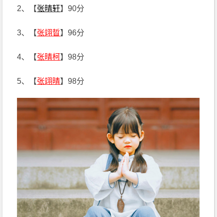
2、【
张晴轩
】90分
3、【
张翊晢
】96分
4、【
张晴柯
】98分
5、【
张翊晴
】98分