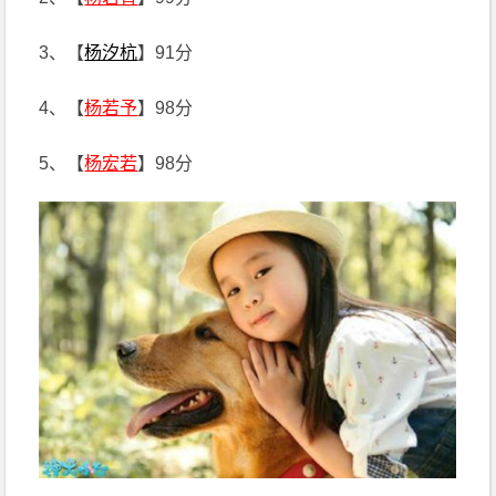
3、【
杨汐杭
】91分
4、【
杨若予
】98分
5、【
杨宏若
】98分