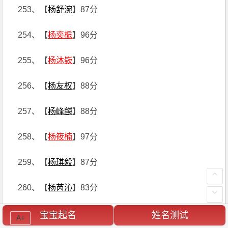
253、【
杨舒涴
】87分
254、【
杨奕栀
】96分
255、【
杨沐嵚
】96分
256、【
杨友权
】88分
257、【
杨峰麟
】88分
258、【
杨筱楠
】97分
259、【
杨琪毅
】87分
260、【
杨芮沁
】83分
261、【
杨宗允
】98分
宝宝起名
姓名测试
A+