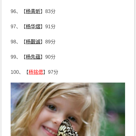
96、【
杨青昕
】83分
97、【
杨华熠
】91分
98、【
杨觐诚
】89分
99、【
杨先蕴
】90分
100、【
杨铭偲
】97分