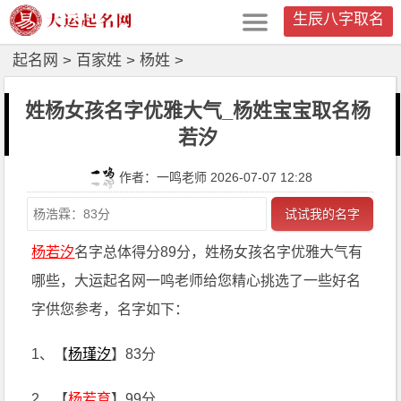
生辰八字取名
起名网
>
百家姓
>
杨姓
>
姓杨女孩名字优雅大气_杨姓宝宝取名杨
若汐
作者：一鸣老师 2026-07-07 12:28
试试我的名字
杨若汐
名字总体得分89分，姓杨女孩名字优雅大气有
哪些，大运起名网一鸣老师给您精心挑选了一些好名
字供您参考，名字如下：
1、【
杨瑾汐
】83分
2、【
杨若育
】99分