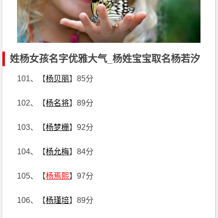
姓杨女孩名字优雅大气_杨姓宝宝取名杨若汐
101、【
杨贝丽
】85分
102、【
杨名将
】89分
103、【
杨梦栅
】92分
104、【
杨允梅
】84分
105、【
杨焉熙
】97分
106、【
杨瑾培
】89分