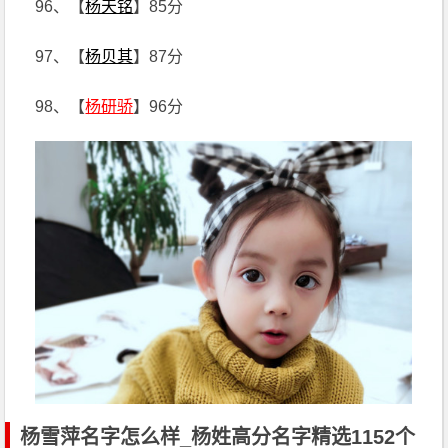
96、【
杨天铭
】85分
97、【
杨贝其
】87分
98、【
杨研骄
】96分
杨雪萍名字怎么样_杨姓高分名字精选1152个