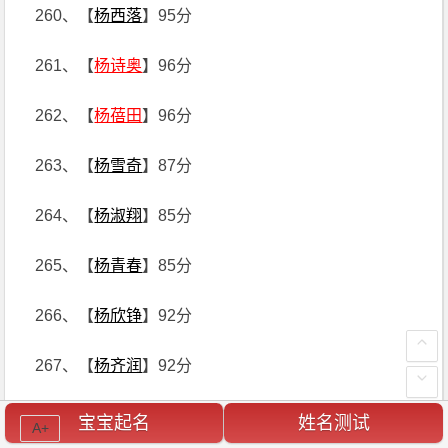
260、【
杨西落
】95分
261、【
杨诗奥
】96分
262、【
杨蓓田
】96分
263、【
杨雪奇
】87分
264、【
杨淑翔
】85分
265、【
杨青春
】85分
266、【
杨欣铮
】92分
267、【
杨齐润
】92分
268、【
杨森南
】93分
宝宝起名
姓名测试
A+