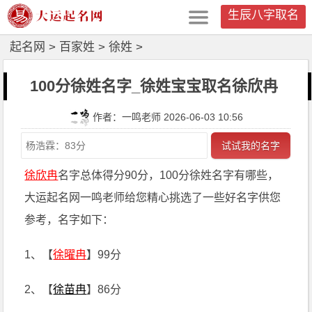
生辰八字取名
起名网
>
百家姓
>
徐姓
>
100分徐姓名字_徐姓宝宝取名徐欣冉
作者：一鸣老师 2026-06-03 10:56
试试我的名字
徐欣冉
名字总体得分90分，100分徐姓名字有哪些，
大运起名网一鸣老师给您精心挑选了一些好名字供您
参考，名字如下：
1、【
徐曜冉
】99分
2、【
徐苗冉
】86分