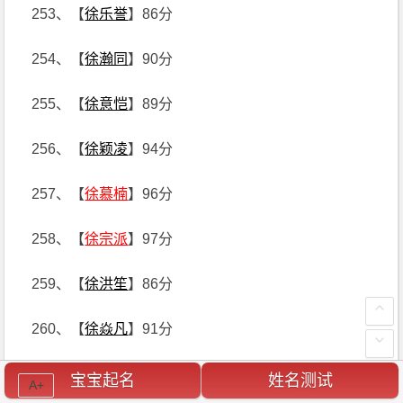
253、【
徐乐誉
】86分
254、【
徐瀚同
】90分
255、【
徐意恺
】89分
256、【
徐颖凌
】94分
257、【
徐慕楠
】96分
258、【
徐宗派
】97分
259、【
徐洪笙
】86分
260、【
徐焱凡
】91分
261、【
徐琳禾
】87分
宝宝起名
姓名测试
A+