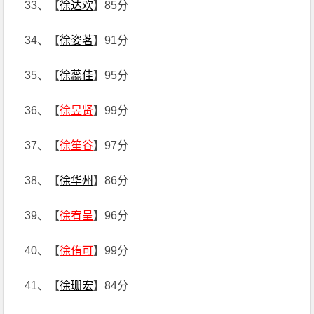
33、【
徐达欢
】85分
34、【
徐姿茗
】91分
35、【
徐蕊佳
】95分
36、【
徐昱贤
】99分
37、【
徐笙谷
】97分
38、【
徐华州
】86分
39、【
徐宥呈
】96分
40、【
徐侑可
】99分
41、【
徐珊宏
】84分