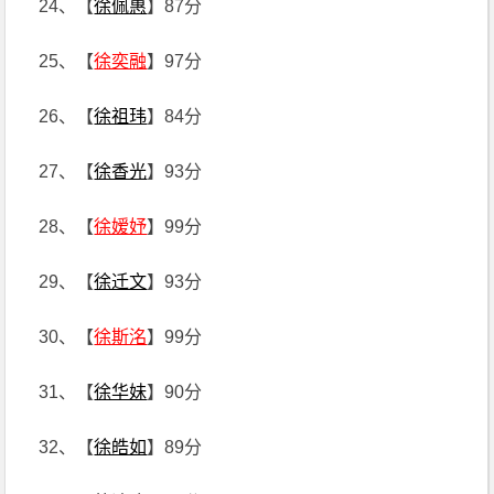
24、【
徐佩惠
】87分
25、【
徐奕融
】97分
26、【
徐祖玮
】84分
27、【
徐香光
】93分
28、【
徐嫒妤
】99分
29、【
徐迁文
】93分
30、【
徐斯洺
】99分
31、【
徐华妹
】90分
32、【
徐皓如
】89分