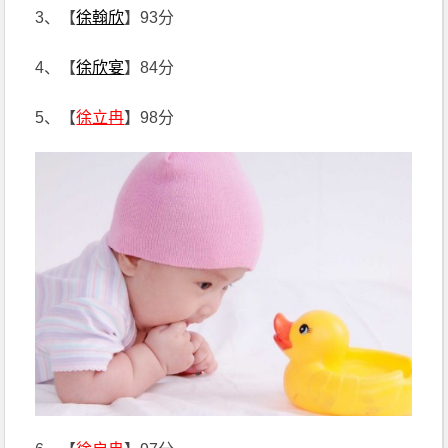
3、【
徐翰欣
】93分
4、【
徐欣宴
】84分
5、【
徐立冉
】98分