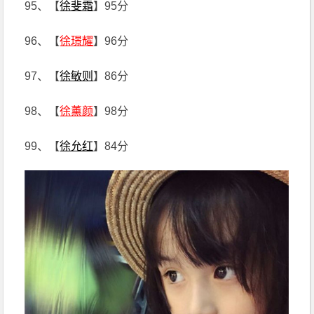
95、【
徐斐霜
】95分
96、【
徐璟耀
】96分
97、【
徐敏则
】86分
98、【
徐薰颜
】98分
99、【
徐允红
】84分