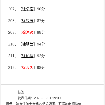
207、【
徐卓宸
】90分
208、【
徐曼宸
】87分
209、【
徐沐颖
】98分
210、【
徐玥茜
】94分
211、【
徐沁恒
】92分
212、【
徐晓久
】98分
标签：
发表日期：2026-06-01 19:00
提示：如有任何宝宝起名相关疑问，可添加老师微信：