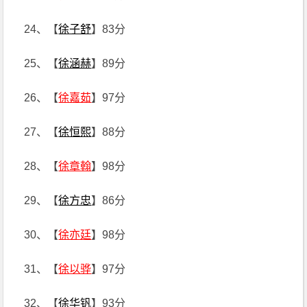
24、【
徐子舒
】83分
25、【
徐涵赫
】89分
26、【
徐嘉茹
】97分
27、【
徐恒熙
】88分
28、【
徐章翰
】98分
29、【
徐方忠
】86分
30、【
徐亦廷
】98分
31、【
徐以骅
】97分
32、【
徐华钒
】93分