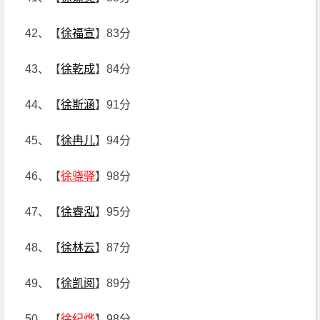
42、【
徐福宣
】83分
43、【
徐乾成
】84分
44、【
徐斯涵
】91分
45、【
徐冉儿
】94分
46、【
徐骁驿
】98分
47、【
徐睿泓
】95分
48、【
徐林云
】87分
49、【
徐凯阅
】89分
50、【
徐纪烨
】98分