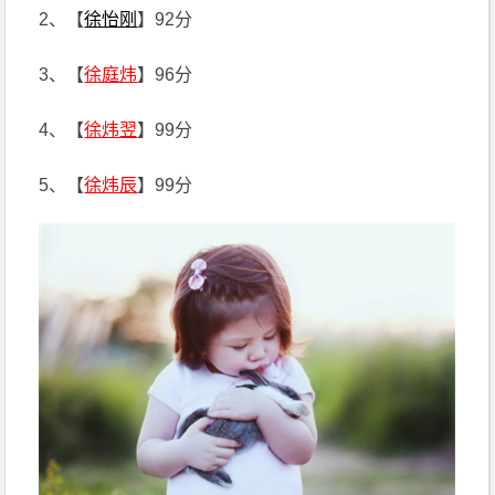
2、【
徐怡刚
】92分
3、【
徐庭炜
】96分
4、【
徐炜翌
】99分
5、【
徐炜辰
】99分