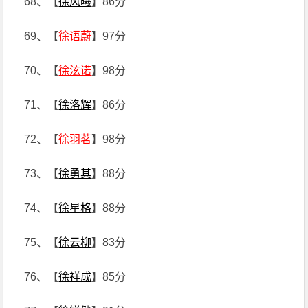
68、【
徐风曦
】86分
69、【
徐语蔚
】97分
70、【
徐泫诺
】98分
71、【
徐洛辉
】86分
72、【
徐羽茗
】98分
73、【
徐勇其
】88分
74、【
徐星格
】88分
75、【
徐云柳
】83分
76、【
徐祥成
】85分