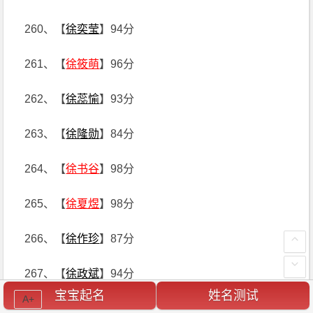
260、【
徐奕莹
】94分
261、【
徐筱萌
】96分
262、【
徐蕊愉
】93分
263、【
徐隆勋
】84分
264、【
徐书谷
】98分
265、【
徐夏煜
】98分
266、【
徐作珍
】87分
267、【
徐政斌
】94分
宝宝起名
姓名测试
A+
268、【
徐棋灿
】97分