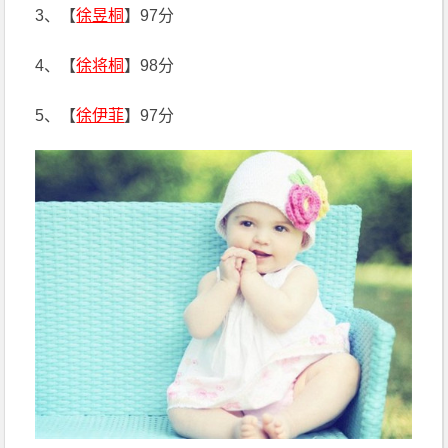
3、【
徐昱桐
】97分
4、【
徐将桐
】98分
5、【
徐伊菲
】97分