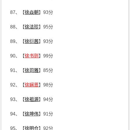
87、【
徐焱朝
】93分
88、【
徐洁珍
】95分
89、【
徐衍茜
】93分
90、【
徐书则
】99分
91、【
徐司雅
】85分
92、【
徐娴恩
】98分
93、【
徐祖源
】94分
94、【
徐坤伟
】91分
95、【
徐明仓
】92分