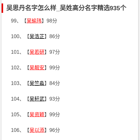
吴思丹名字怎么样_吴姓高分名字精选935个
99、【
吴瑜玮
】98分
100、【
吴浩芷
】86分
101、【
吴若研
】97分
102、【
吴靓安
】99分
103、【
吴竺淼
】84分
104、【
吴轩武
】93分
105、【
吴资颖
】99分
106、【
吴以添
】96分