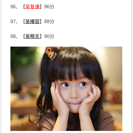
96、【
吴复谦
】96分
97、【
吴椿容
】88分
98、【
吴穆天
】90分