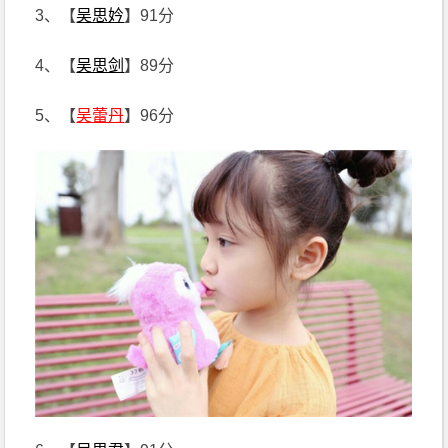
3、【
吴思妗
】91分
4、【
吴思剑
】89分
5、【
吴蕾丹
】96分