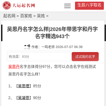
生辰八字取名
起名网
>
百家姓
>
吴姓
>
吴思丹名字怎么样|2026年带思字和丹字
名字精选943个
作者：一鸣老师 2026-07-07 06:38
试试我的名字
吴思丹
名字总体得分97分，您可以点击名字在线测试
吴思丹名字怎么样！
1、【
吴思堙
】85分
2、【
吴凝思
】90分