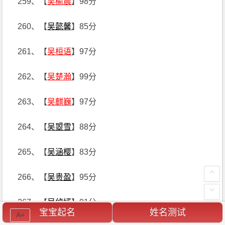
259、【
吴榆晨
】98分
260、【
吴懿馨
】85分
261、【
吴桓语
】97分
262、【
吴楚瀚
】99分
263、【
吴麒巍
】97分
264、【
吴曌雪
】88分
265、【
吴涵樱
】83分
266、【
吴贵盈
】95分
267、【
吴倬嫣
】91分
宝宝起名
姓名测试
A+