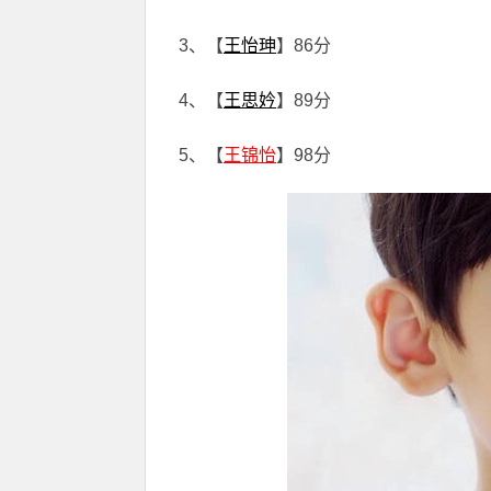
3、【
王怡珅
】86分
4、【
王思妗
】89分
5、【
王锦怡
】98分