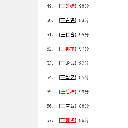
49、【
王哲婧
】98分
50、【
王东语
】83分
51、【
王仁含
】95分
52、【
王邦甫
】97分
53、【
王永诚
】92分
54、【
王智旻
】85分
55、【
王兮柠
】99分
56、【
王宣蒙
】88分
57、【
王璟扬
】96分