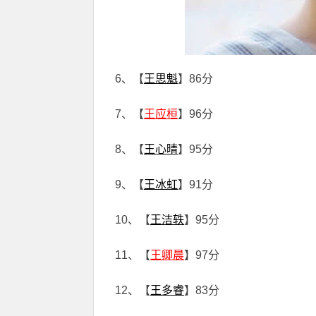
6、【
王思魁
】86分
7、【
王应桓
】96分
8、【
王心晴
】95分
9、【
王冰虹
】91分
10、【
王洁轶
】95分
11、【
王卿晨
】97分
12、【
王多睿
】83分