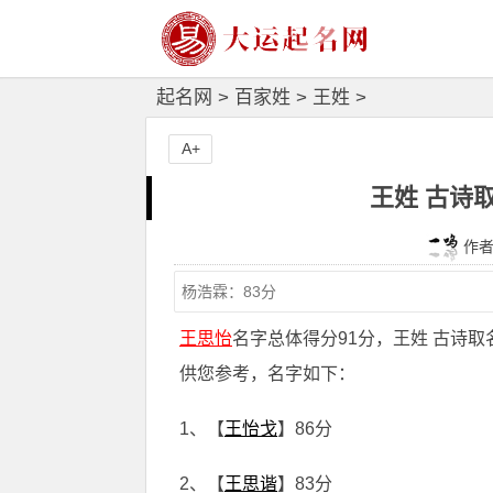
起名网
>
百家姓
>
王姓
>
A+
王姓 古诗
作者：
王思怡
名字总体得分91分，王姓 古诗
供您参考，名字如下：
1、【
王怡戈
】86分
2、【
王思谐
】83分