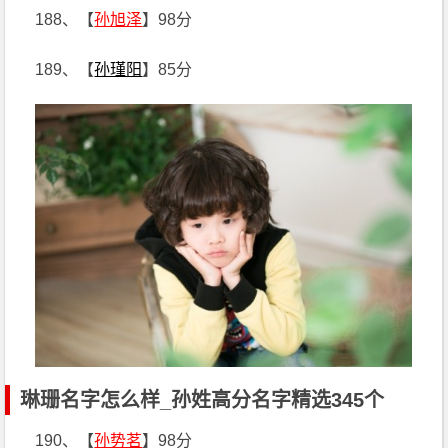
188、【
孙旭泽
】98分
189、【
孙瑾阳
】85分
琳珊名字怎么样_孙姓高分名字精选345个
190、【
孙势茗
】98分