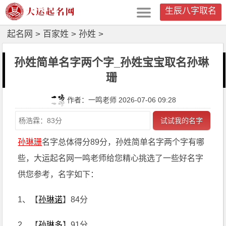
生辰八字取名
起名网
>
百家姓
>
孙姓
>
孙姓简单名字两个字_孙姓宝宝取名孙琳
珊
作者：一鸣老师 2026-07-06 09:28
试试我的名字
孙琳珊
名字总体得分89分，孙姓简单名字两个字有哪
些，大运起名网一鸣老师给您精心挑选了一些好名字
供您参考，名字如下：
1、【
孙琳诺
】84分
2、【
孙琳多
】91分