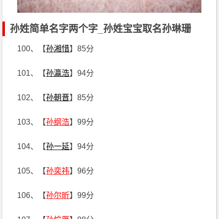
孙姓简单名字两个字_孙姓宝宝取名孙琳珊
100、【
孙湘惜
】85分
101、【
孙瀛浩
】94分
102、【
孙朝晋
】85分
103、【
孙纲浩
】99分
104、【
孙一延
】94分
105、【
孙奕祎
】96分
106、【
孙尔昕
】99分