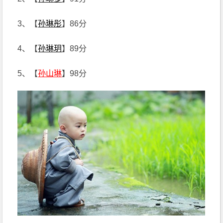
3、【
孙琳彤
】86分
4、【
孙琳玥
】89分
5、【
孙山琳
】98分