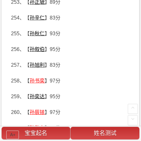
253、【
孙正虓
】89分
254、【
孙辛仁
】83分
255、【
孙秋仁
】93分
256、【
孙叙伯
】95分
257、【
孙旭利
】83分
258、【
孙书奕
】97分
259、【
孙奕达
】95分
260、【
孙辰铱
】97分
261、【
孙泓奎
】97分
宝宝起名
姓名测试
A+