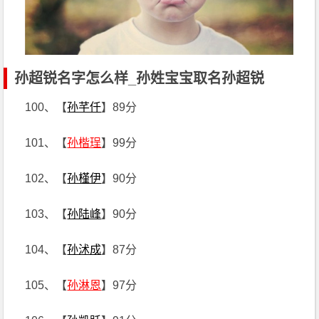
孙超锐名字怎么样_孙姓宝宝取名孙超锐
100、【
孙芊仟
】89分
101、【
孙楷珵
】99分
102、【
孙槿伊
】90分
103、【
孙陆峰
】90分
104、【
孙沭成
】87分
105、【
孙淋恩
】97分