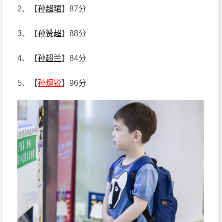
2、【
孙超珺
】87分
3、【
孙赞超
】88分
4、【
孙超兰
】84分
5、【
孙炯锐
】96分