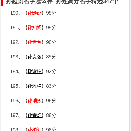
孙超锐名字怎么样_孙姓高分名字精选347个
190、【
孙颢延
】98分
191、【
孙知扬
】99分
192、【
孙世兮
】98分
193、【
孙贵弘
】85分
194、【
孙淑橦
】92分
195、【
孙雅楦
】83分
196、【
孙璞熙
】96分
197、【
孙睿烊
】88分
198、【
孙柏涯
】96分