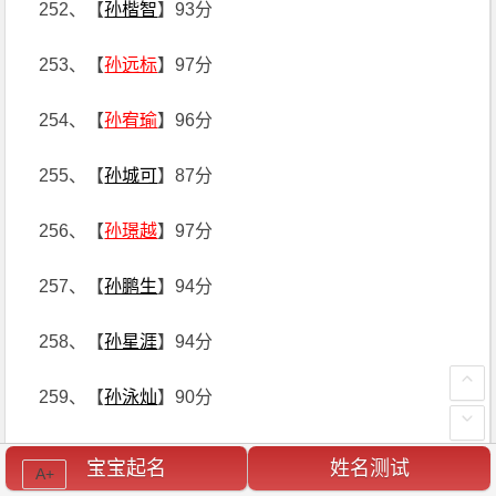
252、【
孙楷智
】93分
253、【
孙远标
】97分
254、【
孙宥瑜
】96分
255、【
孙城可
】87分
256、【
孙璟越
】97分
257、【
孙鹏生
】94分
258、【
孙星涯
】94分
259、【
孙泳灿
】90分
260、【
孙梓近
】89分
宝宝起名
姓名测试
A+