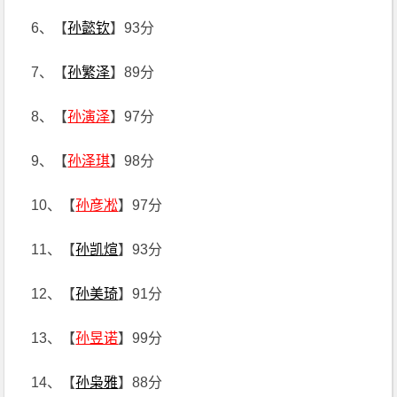
6、【
孙懿钦
】93分
7、【
孙繁泽
】89分
8、【
孙演泽
】97分
9、【
孙泽琪
】98分
10、【
孙彦凇
】97分
11、【
孙凯煊
】93分
12、【
孙美琦
】91分
13、【
孙昱诺
】99分
14、【
孙枭雅
】88分