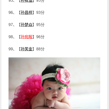
95、【
孙宥溢
】95分
96、【
孙昌梓
】93分
97、【
孙楚焱
】95分
98、【
孙宛殷
】96分
99、【
孙笑金
】88分