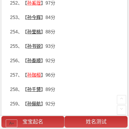
252、【
孙奚珵
】97分
253、【
孙今辉
】84分
254、【
孙莹桃
】88分
255、【
孙书锐
】93分
256、【
孙泰顺
】92分
257、【
孙珈桓
】96分
258、【
孙千赟
】89分
259、【
孙俪航
】92分
260、【
孙怀川
】94分
宝宝起名
姓名测试
A+