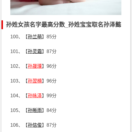
孙姓女孩名字最高分数_孙姓宝宝取名孙泽懿
100、【
孙兰萌
】85分
101、【
孙灵霜
】87分
102、【
孙晟璞
】96分
103、【
孙翌楠
】96分
104、【
孙咏泽
】99分
105、【
孙晰雨
】84分
106、【
孙信俊
】87分