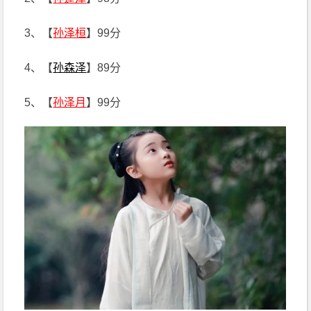
3、【
孙泽桓
】99分
4、【
孙森泽
】89分
5、【
孙泽月
】99分