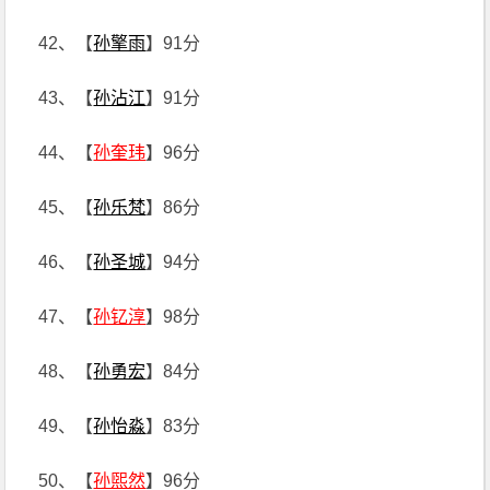
42、【
孙擎雨
】91分
43、【
孙沾江
】91分
44、【
孙奎玮
】96分
45、【
孙乐梵
】86分
46、【
孙圣城
】94分
47、【
孙钇淳
】98分
48、【
孙勇宏
】84分
49、【
孙怡淼
】83分
50、【
孙煕然
】96分