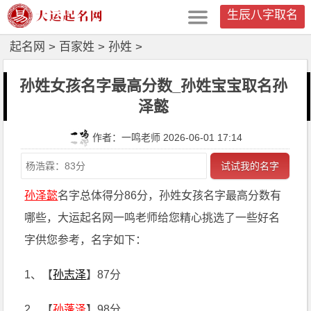
生辰八字取名
起名网
>
百家姓
>
孙姓
>
孙姓女孩名字最高分数_孙姓宝宝取名孙
泽懿
作者：一鸣老师 2026-06-01 17:14
试试我的名字
孙泽懿
名字总体得分86分，孙姓女孩名字最高分数有
哪些，大运起名网一鸣老师给您精心挑选了一些好名
字供您参考，名字如下：
1、【
孙志泽
】87分
2、【
孙蓬泽
】98分