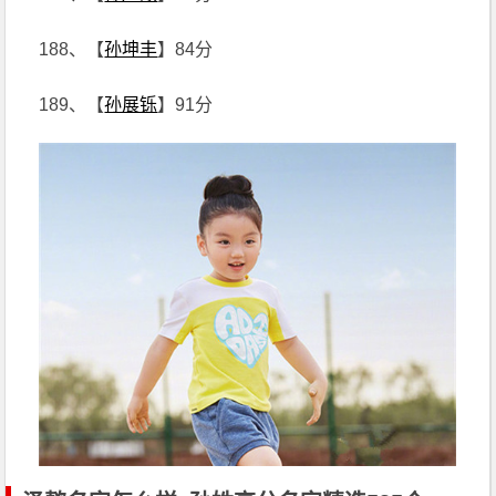
188、【
孙坤丰
】84分
189、【
孙展铄
】91分