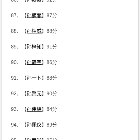
87、【
孙楠菲
】87分
88、【
孙相威
】88分
89、【
孙梓知
】91分
90、【
孙静宇
】86分
91、【
孙一卜
】88分
92、【
孙禹元
】90分
93、【
孙伟纬
】84分
94、【
孙佩仪
】89分