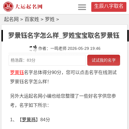
生辰八字取名
起名网
>
百家姓
>
罗姓
>
罗景钰名字怎么样_罗姓宝宝取名罗景钰
作者：一鸣老师 2026-05-29 19:46
试试我的名字
罗景钰
名字总体得分90分，您可以点击名字在线测试
罗景钰名字怎么样！
另外大运起名网小编也给您整理了一些好名字供您参
考，名字如下所示：
1、【
罗景祎
】84分