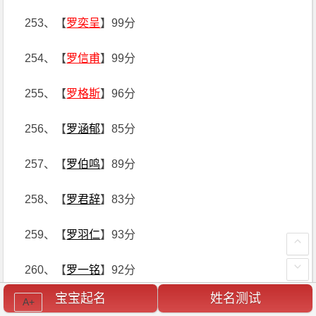
253、【
罗奕呈
】99分
254、【
罗信甫
】99分
255、【
罗格斯
】96分
256、【
罗涵郁
】85分
257、【
罗伯鸣
】89分
258、【
罗君辞
】83分
259、【
罗羽仁
】93分
260、【
罗一铭
】92分
宝宝起名
姓名测试
A+
261、【
罗煊瀛
】91分