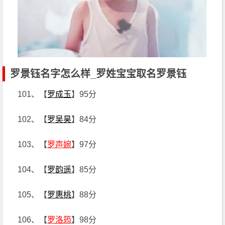
罗景钰名字怎么样_罗姓宝宝取名罗景钰
101、【
罗成玉
】95分
102、【
罗吴昊
】84分
103、【
罗声婉
】97分
104、【
罗韵遥
】85分
105、【
罗惠桃
】88分
106、【
罗洛筠
】98分