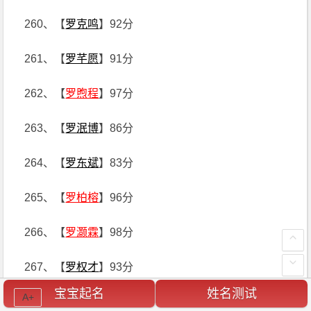
260、【
罗克鸣
】92分
261、【
罗芊愿
】91分
262、【
罗煦程
】97分
263、【
罗泯博
】86分
264、【
罗东斌
】83分
265、【
罗柏榕
】96分
266、【
罗灏霖
】98分
267、【
罗权才
】93分
宝宝起名
姓名测试
A+
268、【
罗萧兮
】97分