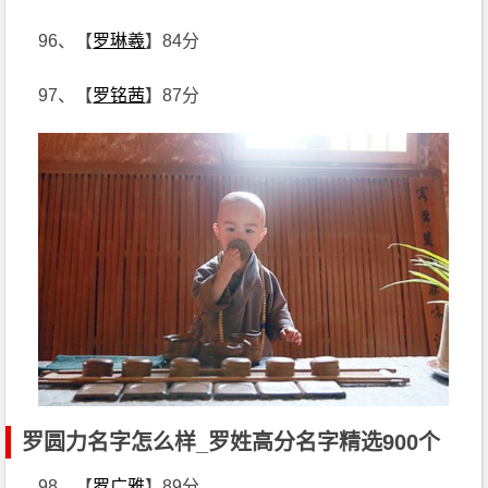
96、【
罗琳羲
】84分
97、【
罗铭茜
】87分
罗圆力名字怎么样_罗姓高分名字精选900个
98、【
罗广雅
】89分