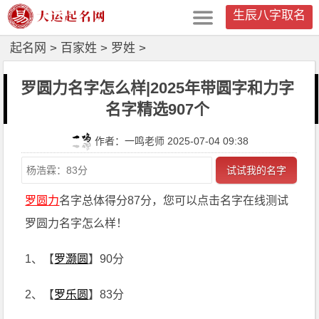
生辰八字取名
起名网
>
百家姓
>
罗姓
>
罗圆力名字怎么样|2025年带圆字和力字
名字精选907个
作者：一鸣老师 2025-07-04 09:38
试试我的名字
罗圆力
名字总体得分87分，您可以点击名字在线测试
罗圆力名字怎么样！
1、【
罗灏圆
】90分
2、【
罗乐圆
】83分