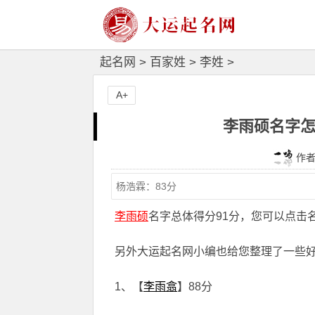
起名网
>
百家姓
>
李姓
>
A+
李雨硕名字怎
作者：
李雨硕
名字总体得分91分，您可以点击
另外大运起名网小编也给您整理了一些
1、【
李雨翕
】88分