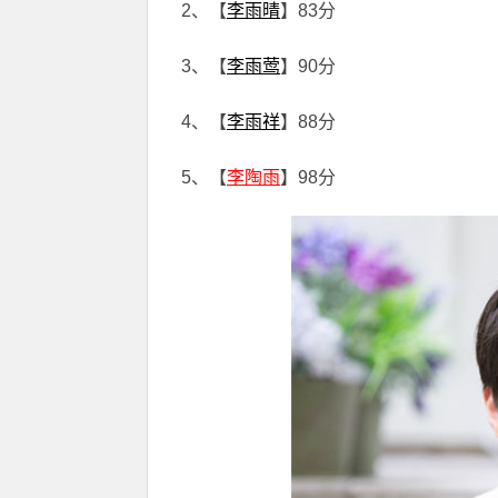
2、【
李雨晴
】83分
3、【
李雨莺
】90分
4、【
李雨祥
】88分
5、【
李陶雨
】98分