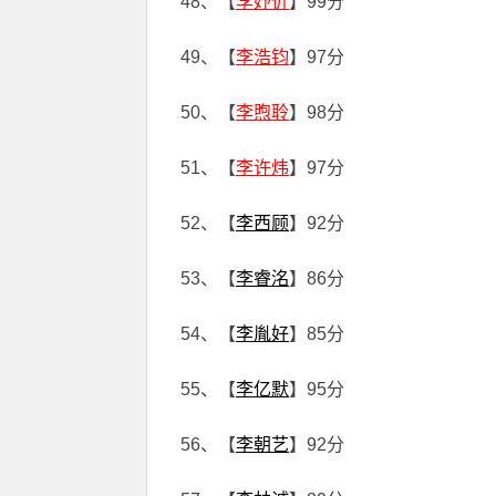
48、【
李妤忻
】99分
49、【
李浩钧
】97分
50、【
李煦聆
】98分
51、【
李许炜
】97分
52、【
李西顾
】92分
53、【
李睿洺
】86分
54、【
李胤好
】85分
55、【
李亿默
】95分
56、【
李朝艺
】92分