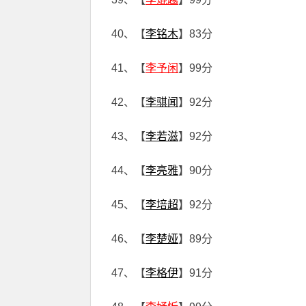
40、【
李铭木
】83分
41、【
李予闲
】99分
42、【
李骐闻
】92分
43、【
李若滋
】92分
44、【
李亮雅
】90分
45、【
李培超
】92分
46、【
李楚娅
】89分
47、【
李格伊
】91分