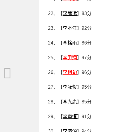
22、【
李腾运
】83分
23、【
李本江
】92分
24、【
李格雨
】86分
25、【
李尹翔
】97分
26、【
李柯旬
】96分
27、【
李咏贺
】95分
28、【
李九康
】85分
29、【
李声恒
】91分
30、【
李清源
】94分