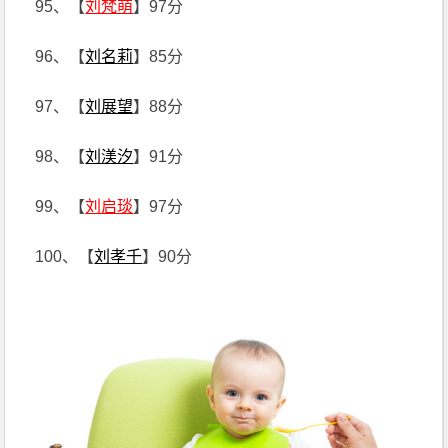
95、【
刘梵萌
】97分
96、【
刘名莉
】85分
97、【
刘展望
】88分
98、【
刘渼汐
】91分
99、【
刘启琰
】97分
100、【
刘孝千
】90分