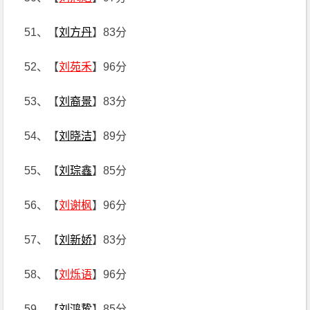
51、【
刘方丹
】83分
52、【
刘苑禾
】96分
53、【
刘裔景
】83分
54、【
刘晓洁
】89分
55、【
刘琮鑫
】85分
56、【
刘谢枫
】96分
57、【
刘新娇
】83分
58、【
刘烁语
】96分
59、【
刘鸿鸷
】85分