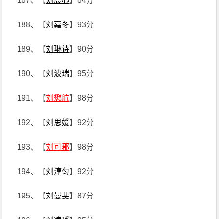
187、【
刘晨心
】84分
188、【
刘嘉冬
】93分
189、【
刘琳诗
】90分
190、【
刘波瑞
】95分
191、【
刘懋航
】98分
192、【
刘思媛
】92分
193、【
刘可郡
】98分
194、【
刘淳匀
】92分
195、【
刘曼斐
】87分