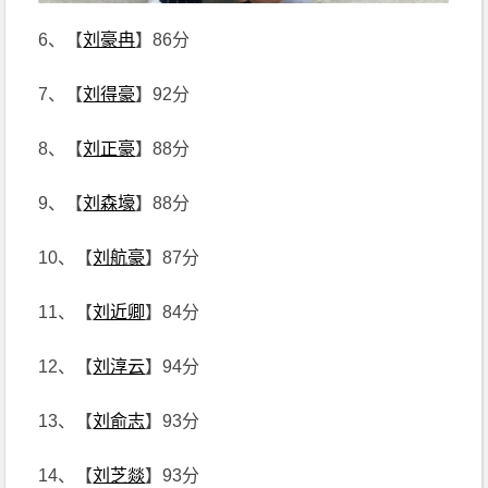
6、【
刘豪冉
】86分
7、【
刘得豪
】92分
8、【
刘正豪
】88分
9、【
刘森壕
】88分
10、【
刘航豪
】87分
11、【
刘近卿
】84分
12、【
刘淳云
】94分
13、【
刘俞志
】93分
14、【
刘芝燚
】93分