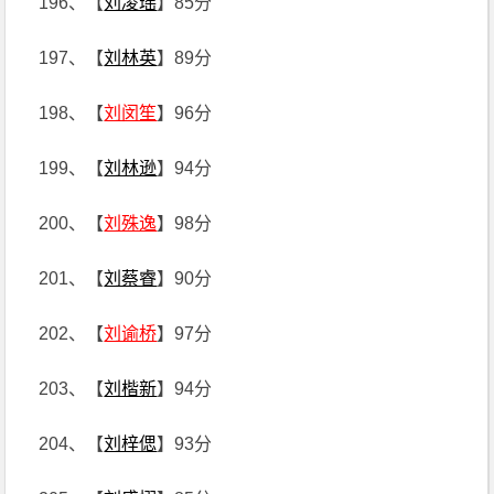
196、【
刘凌瑶
】85分
197、【
刘林英
】89分
198、【
刘闵笙
】96分
199、【
刘林逊
】94分
200、【
刘殊逸
】98分
201、【
刘蔡睿
】90分
202、【
刘谕桥
】97分
203、【
刘楷新
】94分
204、【
刘梓偲
】93分