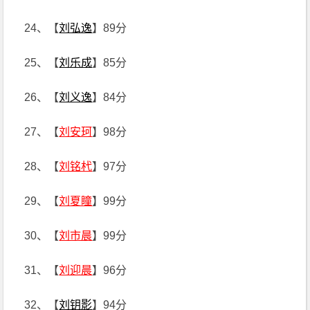
24、【
刘弘逸
】89分
25、【
刘乐成
】85分
26、【
刘义逸
】84分
27、【
刘安珂
】98分
28、【
刘铭杙
】97分
29、【
刘夏瞳
】99分
30、【
刘市晨
】99分
31、【
刘迎晨
】96分
32、【
刘钥影
】94分