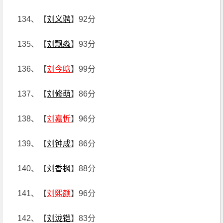
134、【
刘义骋
】92分
135、【
刘飘淼
】93分
136、【
刘今晗
】99分
137、【
刘修萌
】86分
138、【
刘嘉忻
】96分
139、【
刘钟成
】86分
140、【
刘香枫
】88分
141、【
刘熙颜
】96分
142、【
刘泷铠
】83分