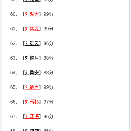
60、【
刘越尹
】99分
61、【
刘儒晟
】99分
62、【
刘觅风
】86分
63、【
刘惟月
】88分
64、【
刘勇安
】88分
65、【
刘讷言
】99分
66、【
刘禹杉
】97分
67、【
刘泽语
】96分