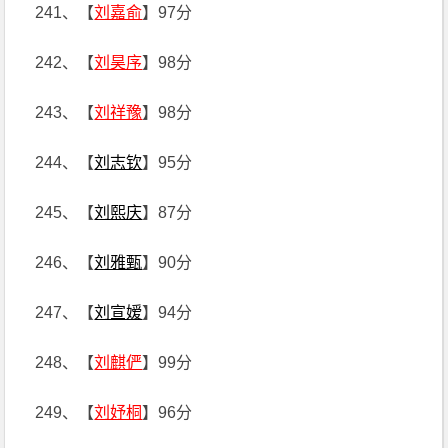
241、【
刘嘉俞
】97分
242、【
刘昊序
】98分
243、【
刘祥豫
】98分
244、【
刘志钦
】95分
245、【
刘熙庆
】87分
246、【
刘雅甄
】90分
247、【
刘宣嫒
】94分
248、【
刘麒俨
】99分
249、【
刘妤桐
】96分