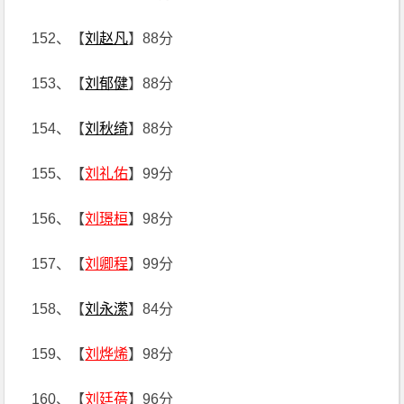
152、【
刘赵凡
】88分
153、【
刘郁健
】88分
154、【
刘秋绮
】88分
155、【
刘礼佑
】99分
156、【
刘璟桓
】98分
157、【
刘卿程
】99分
158、【
刘永潆
】84分
159、【
刘烨烯
】98分
160、【
刘廷蓓
】96分