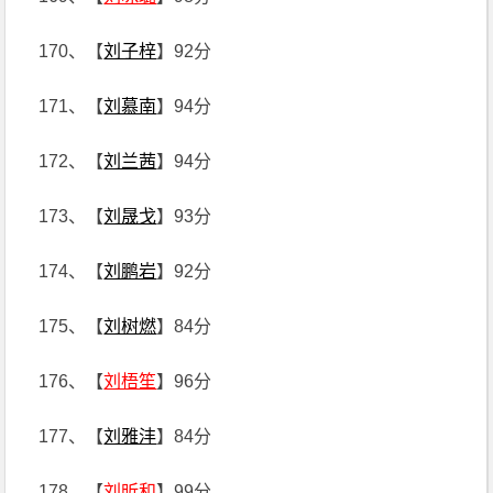
170、【
刘子梓
】92分
171、【
刘慕南
】94分
172、【
刘兰茜
】94分
173、【
刘晟戈
】93分
174、【
刘鹏岩
】92分
175、【
刘树燃
】84分
176、【
刘梧笙
】96分
177、【
刘雅沣
】84分
178、【
刘昕和
】99分