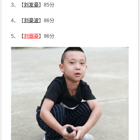
3、【
刘发豪
】85分
4、【
刘豪波
】86分
5、【
刘烟豪
】96分