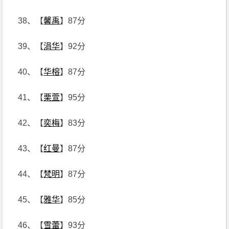
38、【
馨禹
】87分
39、【
涓华
】92分
40、【
华榕
】87分
41、【
栗萱
】95分
42、【
奕梅
】83分
43、【
红曼
】87分
44、【
梵明
】87分
45、【
雅华
】85分
46、【
雪蕾
】93分