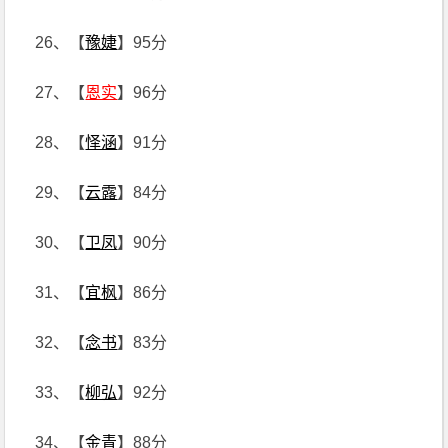
26、【
豫婕
】95分
27、【
恩实
】96分
28、【
怿涵
】91分
29、【
云露
】84分
30、【
卫凤
】90分
31、【
宜枫
】86分
32、【
念书
】83分
33、【
柳弘
】92分
34、【
金青
】88分