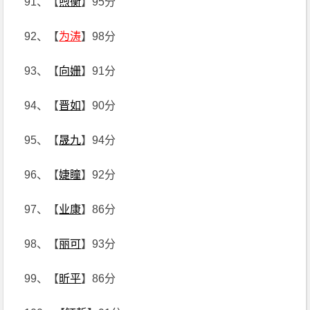
91、【
煦衡
】95分
92、【
为涛
】98分
93、【
向姗
】91分
94、【
晋如
】90分
95、【
晟九
】94分
96、【
婕瞳
】92分
97、【
业康
】86分
98、【
丽可
】93分
99、【
昕平
】86分