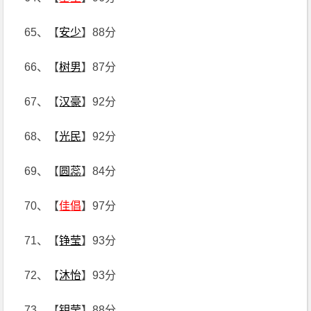
65、【
安少
】88分
66、【
树男
】87分
67、【
汉豪
】92分
68、【
光民
】92分
69、【
圆蕊
】84分
70、【
佳倡
】97分
71、【
铮莹
】93分
72、【
沐怡
】93分
73、【
钥莹
】88分