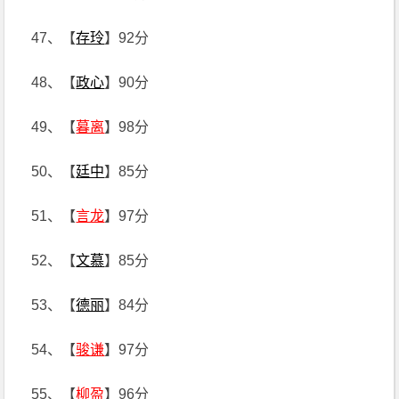
47、【
存玲
】92分
48、【
政心
】90分
49、【
暮离
】98分
50、【
廷中
】85分
51、【
言龙
】97分
52、【
文慕
】85分
53、【
德丽
】84分
54、【
骏谦
】97分
55、【
柳盈
】96分