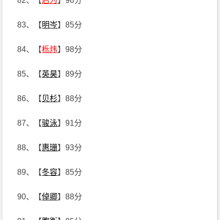
82、【
启为
】96分
83、【
明岑
】85分
84、【
栎炜
】98分
85、【
英昊
】89分
86、【
贝杉
】88分
87、【
骏泳
】91分
88、【
惠珊
】93分
89、【
冬容
】85分
90、【
倬卿
】88分