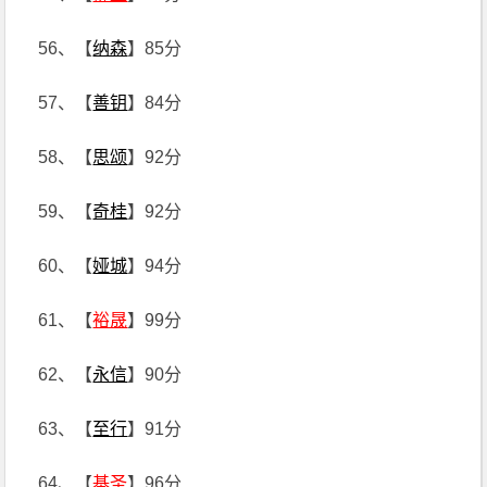
56、【
纳森
】85分
57、【
善钥
】84分
58、【
思颂
】92分
59、【
奇桂
】92分
60、【
娅城
】94分
61、【
裕晟
】99分
62、【
永信
】90分
63、【
至行
】91分
64、【
基圣
】96分