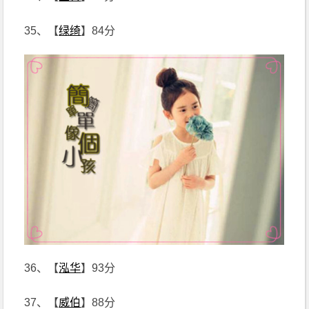
35、【
绿绮
】84分
36、【
泓华
】93分
37、【
威伯
】88分