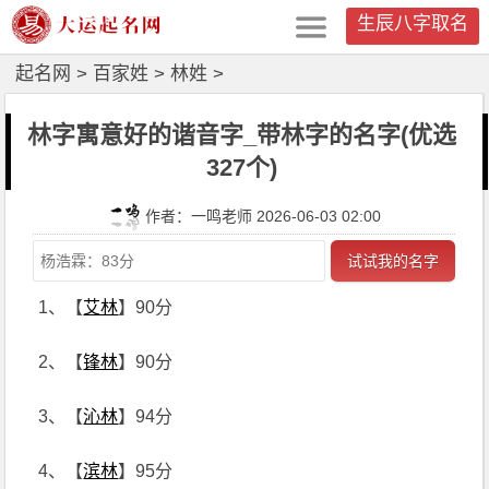
生辰八字取名
起名网
>
百家姓
>
林姓
>
林字寓意好的谐音字_带林字的名字(优选
327个)
作者：一鸣老师 2026-06-03 02:00
试试我的名字
1、【
艾林
】90分
2、【
锋林
】90分
3、【
沁林
】94分
4、【
滨林
】95分