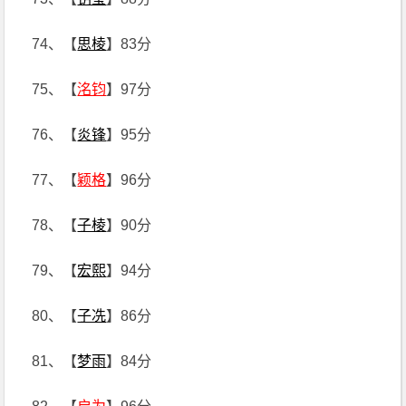
74、【
思棱
】83分
75、【
洺钧
】97分
76、【
炎锋
】95分
77、【
颖格
】96分
78、【
子棱
】90分
79、【
宏熙
】94分
80、【
子冼
】86分
81、【
梦雨
】84分