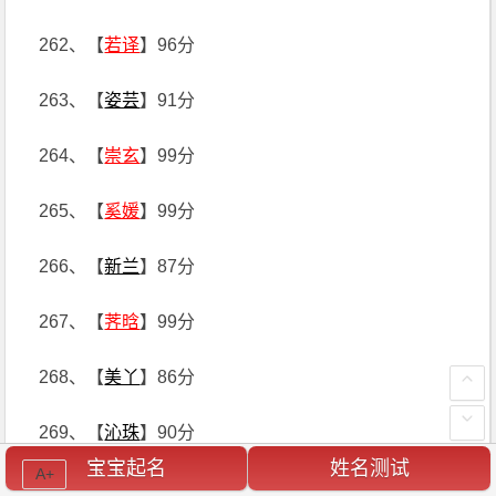
262、【
若译
】96分
263、【
姿芸
】91分
264、【
崇玄
】99分
265、【
奚媛
】99分
266、【
新兰
】87分
267、【
荠晗
】99分
268、【
美丫
】86分
269、【
沁珠
】90分
宝宝起名
姓名测试
A+
270、【
景帅
】88分