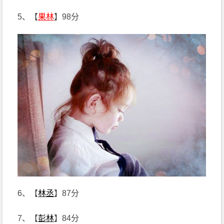
5、【
果林
】98分
6、【
林丞
】87分
7、【
彭林
】84分