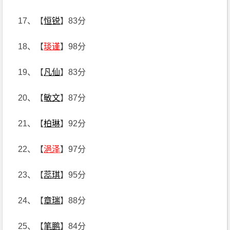
17、【
恒锐
】83分
18、【
琰谨
】98分
19、【
凡仙
】83分
20、【
敏文
】87分
21、【
柏琳
】92分
22、【
浥泽
】97分
23、【
蕊琪
】95分
24、【
章瑞
】88分
25、【
笔鹏
】84分