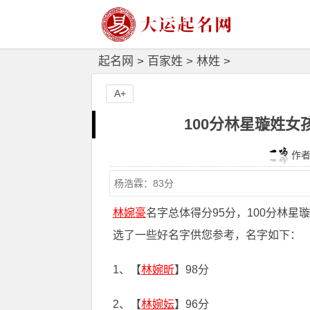
起名网
>
百家姓
>
林姓
>
A+
100分林星璇姓
作者：
林婉豪
名字总体得分95分，100分林
选了一些好名字供您参考，名字如下：
1、【
林婉昕
】98分
2、【
林婉妘
】96分