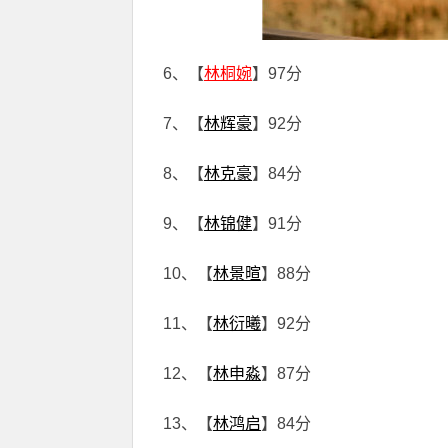
6、【
林桐婉
】97分
7、【
林辉豪
】92分
8、【
林克豪
】84分
9、【
林锦健
】91分
10、【
林景暄
】88分
11、【
林衍曦
】92分
12、【
林申淼
】87分
13、【
林鸿启
】84分