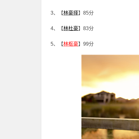
3、【
林豪择
】85分
4、【
林杜豪
】83分
5、【
林枢豪
】99分