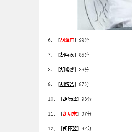
6、【
胡驿可
】99分
7、【
胡容灏
】85分
8、【
胡峻睿
】86分
9、【
胡博皓
】87分
10、【
胡潇峰
】93分
11、【
胡玥末
】97分
12、【
胡怀翌
】92分