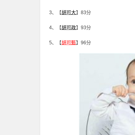
3、【
胡可大
】83分
4、【
胡可政
】93分
5、【
胡可甄
】96分