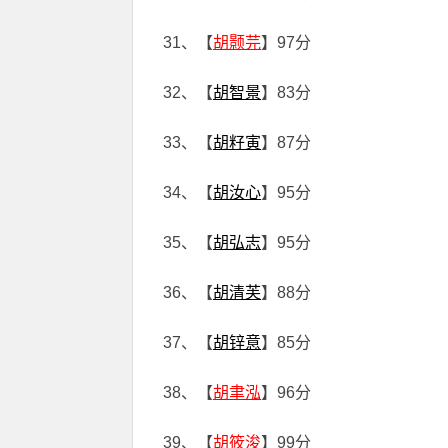
31、【
胡颢芫
】97分
32、【
胡智景
】83分
33、【
胡籽寅
】87分
34、【
胡汝心
】95分
35、【
胡弘志
】95分
36、【
胡清芙
】88分
37、【
胡锌意
】85分
38、【
胡聿泓
】96分
39、【
胡筱浚
】99分