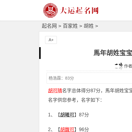
起名网
>
百家姓
>
胡姓
>
A+
馬年胡姓宝宝
作者：
胡可晴
名字总体得分87分，馬年胡姓宝
名字供您参考，名字如下：
1、【
胡曦可
】87分
2、【
胡馥可
】96分