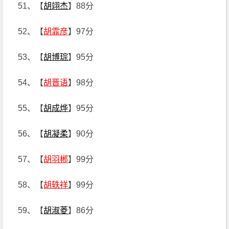
51、【
胡翊杰
】88分
52、【
胡霏彦
】97分
53、【
胡博琮
】95分
54、【
胡晋语
】98分
55、【
胡成烨
】95分
56、【
胡凝柔
】90分
57、【
胡羽郴
】99分
58、【
胡轶祥
】99分
59、【
胡淑菱
】86分