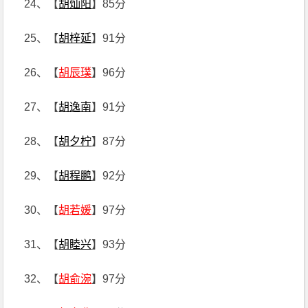
24、【
胡灿阳
】85分
25、【
胡梓延
】91分
26、【
胡辰璞
】96分
27、【
胡逸南
】91分
28、【
胡夕柠
】87分
29、【
胡程鹏
】92分
30、【
胡若媛
】97分
31、【
胡睦兴
】93分
32、【
胡俞涴
】97分