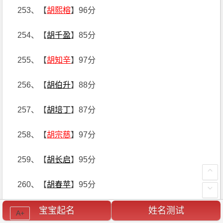
253、【
胡熙榕
】96分
254、【
胡千盈
】85分
255、【
胡知辛
】97分
256、【
胡伯升
】88分
257、【
胡培丁
】87分
258、【
胡宗慈
】97分
259、【
胡长启
】95分
260、【
胡春苹
】95分
261、【
胡炳寅
】98分
宝宝起名
姓名测试
A+