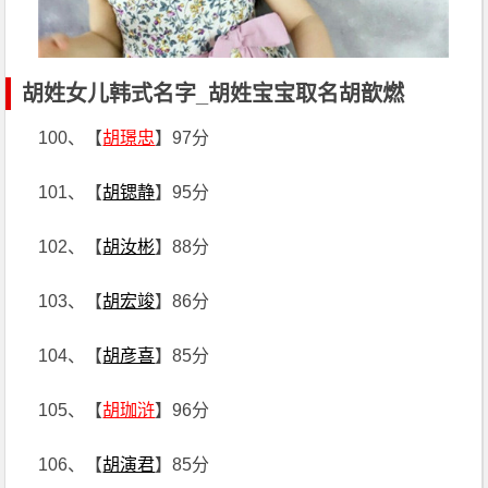
胡姓女儿韩式名字_胡姓宝宝取名胡歆燃
100、【
胡璟忠
】97分
101、【
胡锶静
】95分
102、【
胡汝彬
】88分
103、【
胡宏竣
】86分
104、【
胡彦喜
】85分
105、【
胡珈浒
】96分
106、【
胡演君
】85分