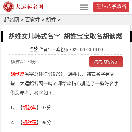
生辰八字取名
起名网
>
百家姓
>
胡姓
>
胡姓女儿韩式名字_胡姓宝宝取名胡歆燃
作者：一鸣老师 2026-06-03 16:00
试试我的名字
胡歆燃
名字总体得分97分，胡姓女儿韩式名字有哪
些，大运起名网一鸣老师给您精心挑选了一些好名字
供您参考，名字如下：
1、【
胡歆萌
】97分
2、【
胡歆蕴
】98分