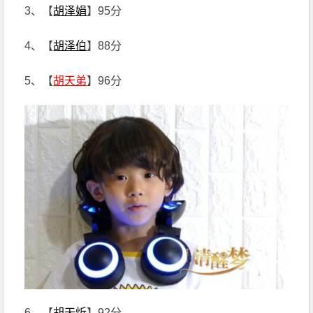
3、【
胡泽娟
】95分
4、【
胡泽伯
】88分
5、【
胡天弟
】96分
6、【
胡天炘
】92分