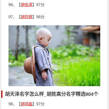
96、【
胡伍泽
】97分
97、【
胡钧铎
】96分
胡天泽名字怎么样_胡姓高分名字精选904个
98、【
胡翊皛
】97分