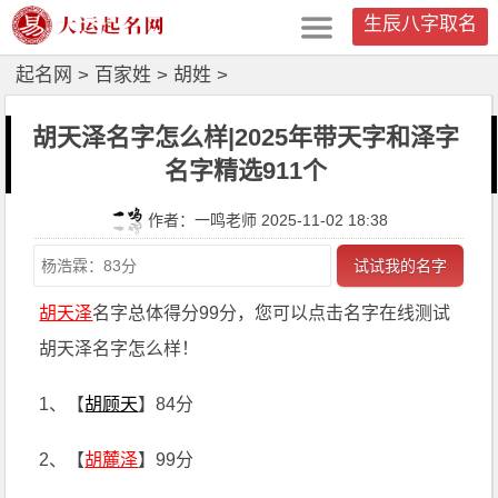
生辰八字取名
起名网
>
百家姓
>
胡姓
>
胡天泽名字怎么样|2025年带天字和泽字
名字精选911个
作者：一鸣老师 2025-11-02 18:38
试试我的名字
胡天泽
名字总体得分99分，您可以点击名字在线测试
胡天泽名字怎么样！
1、【
胡顾天
】84分
2、【
胡麓泽
】99分