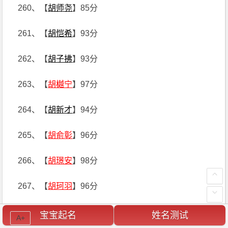
260、【
胡师尧
】85分
261、【
胡恺希
】93分
262、【
胡子拂
】93分
263、【
胡樾宁
】97分
264、【
胡新才
】94分
265、【
胡俞彰
】96分
266、【
胡璟安
】98分
267、【
胡珂羽
】96分
268、【
胡铎烨
】99分
宝宝起名
姓名测试
A+