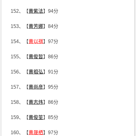
152、【
黄紫法
】94分
153、【
黄芳娜
】84分
154、【
黄以祺
】97分
155、【
黄俊晢
】86分
156、【
黄祖弘
】91分
157、【
黄尚彦
】95分
158、【
黄志炜
】86分
159、【
黄俊筌
】85分
160、【
黄晟栖
】97分