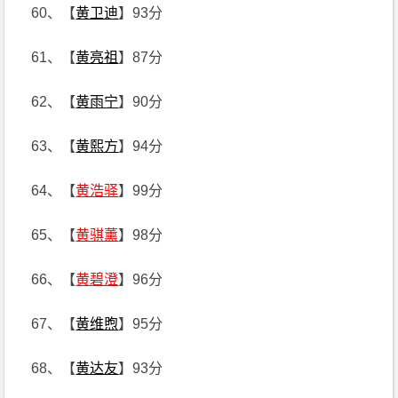
60、【
黄卫迪
】93分
61、【
黄亮祖
】87分
62、【
黄雨宁
】90分
63、【
黄熙方
】94分
64、【
黄浩驿
】99分
65、【
黄骐薰
】98分
66、【
黄碧澄
】96分
67、【
黄维煦
】95分
68、【
黄达友
】93分