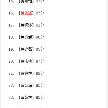
15、【
黄端怡
】93分
16、【
黄泷派
】97分
17、【
黄润沛
】91分
18、【
黄亮毅
】90分
19、【
黄弈薇
】85分
20、【
黄沁柳
】87分
21、【
黄铮林
】92分
22、【
黄烟南
】85分
23、【
黄茹林
】85分