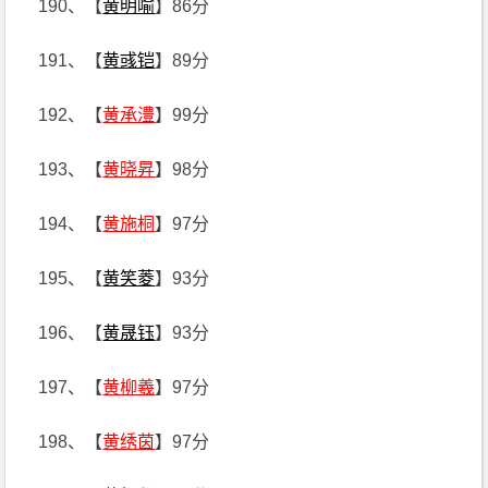
190、【
黄明喻
】86分
191、【
黄彧铠
】89分
192、【
黄承澧
】99分
193、【
黄晓昇
】98分
194、【
黄施桐
】97分
195、【
黄笑菱
】93分
196、【
黄晟钰
】93分
197、【
黄柳羲
】97分
198、【
黄绣茵
】97分