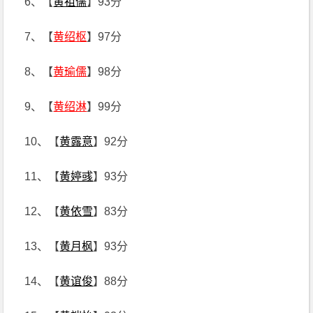
6、【
黄祖儒
】93分
7、【
黄绍枢
】97分
8、【
黄瑜儒
】98分
9、【
黄绍淋
】99分
10、【
黄露意
】92分
11、【
黄婷彧
】93分
12、【
黄依雪
】83分
13、【
黄月枫
】93分
14、【
黄谊俊
】88分