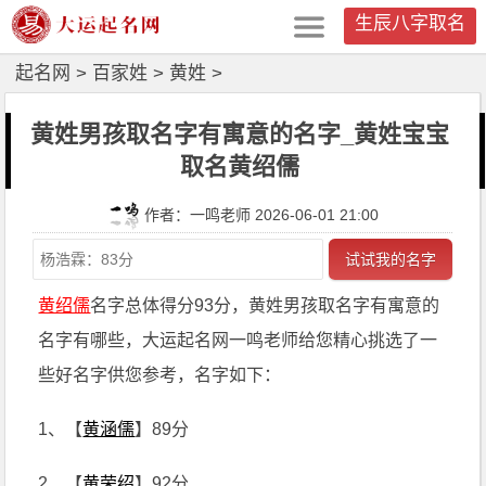
生辰八字取名
起名网
>
百家姓
>
黄姓
>
黄姓男孩取名字有寓意的名字_黄姓宝宝
取名黄绍儒
作者：一鸣老师 2026-06-01 21:00
试试我的名字
黄绍儒
名字总体得分93分，黄姓男孩取名字有寓意的
名字有哪些，大运起名网一鸣老师给您精心挑选了一
些好名字供您参考，名字如下：
1、【
黄涵儒
】89分
2、【
黄荣绍
】92分