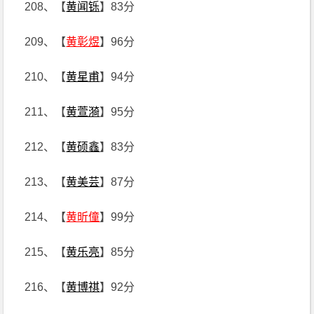
208、【
黄闻铄
】83分
209、【
黄彰煜
】96分
210、【
黄星甫
】94分
211、【
黄萱漪
】95分
212、【
黄硕鑫
】83分
213、【
黄美芸
】87分
214、【
黄昕僮
】99分
215、【
黄乐亮
】85分
216、【
黄博祺
】92分