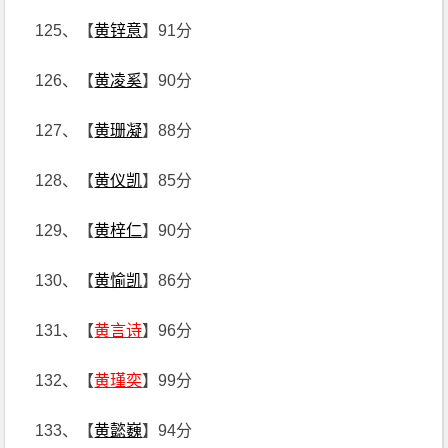
125、【
黄锌意
】91分
126、【
黄凌奚
】90分
127、【
黄珊凝
】88分
128、【
黄仪凯
】85分
129、【
黄梓仁
】90分
130、【
黄愉凯
】86分
131、【
黄言诗
】96分
132、【
黄瑾奕
】99分
133、【
黄懿巍
】94分