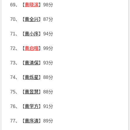
69、【
黄晓滨
】98分
70、【
黄全兴
】87分
71、【
黄小序
】94分
72、【
黄启喧
】99分
73、【
黄清保
】93分
74、【
黄烁星
】88分
75、【
黄昱慧
】88分
76、【
黄学方
】91分
77、【
黄序清
】89分