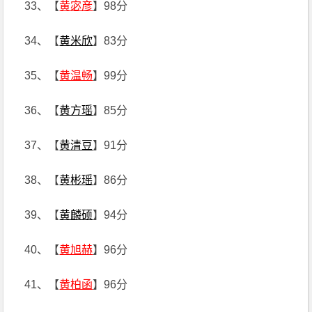
33、【
黄宓彦
】98分
34、【
黄米欣
】83分
35、【
黄温畅
】99分
36、【
黄方瑶
】85分
37、【
黄清豆
】91分
38、【
黄彬瑶
】86分
39、【
黄麟硕
】94分
40、【
黄旭赫
】96分
41、【
黄柏函
】96分