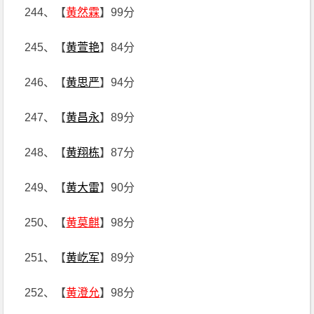
244、【
黄然霖
】99分
245、【
黄萱艳
】84分
246、【
黄思严
】94分
247、【
黄昌永
】89分
248、【
黄翔栋
】87分
249、【
黄大雷
】90分
250、【
黄莫麒
】98分
251、【
黄屹军
】89分
252、【
黄澄允
】98分