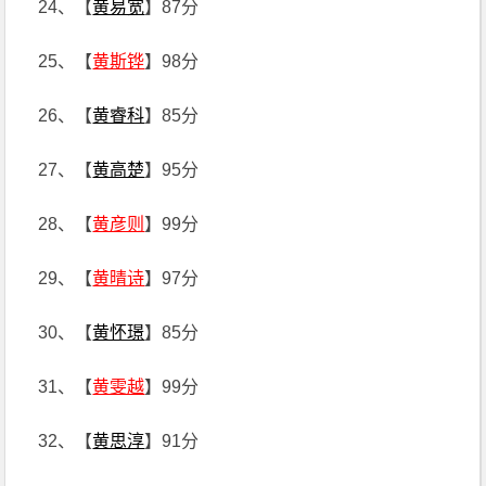
24、【
黄易宽
】87分
25、【
黄斯铧
】98分
26、【
黄睿科
】85分
27、【
黄高楚
】95分
28、【
黄彦则
】99分
29、【
黄晴诗
】97分
30、【
黄怀璟
】85分
31、【
黄雯越
】99分
32、【
黄思淳
】91分