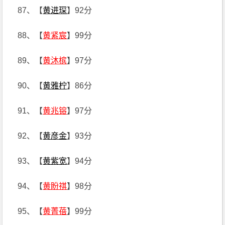
87、【
黄进琛
】92分
88、【
黄紧宸
】99分
89、【
黄沐槟
】97分
90、【
黄雅柠
】86分
91、【
黄兆镕
】97分
92、【
黄彦金
】93分
93、【
黄紫宽
】94分
94、【
黄盼祺
】98分
95、【
黄菁蓓
】99分