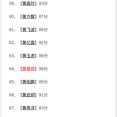
59、【
黄森玲
】93分
60、【
黄方猷
】87分
61、【
黄飞波
】86分
62、【
黄亿霆
】92分
63、【
黄玉虎
】86分
64、【
黄晋扬
】96分
65、【
黄佑鹏
】88分
66、【
黄启钥
】91分
67、【
黄寿洋
】83分