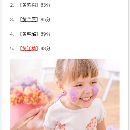
2、【
黄紫榆
】83分
3、【
黄芊愿
】85分
4、【
黄芊璐
】89分
5、【
黄江榆
】98分