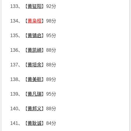
133、【
黄钲阳
】92分
134、【
黄枭桓
】98分
135、【
黄镇启
】95分
136、【
黄凯崎
】88分
137、【
黄培余
】88分
138、【
黄美航
】89分
139、【
黄凡瑞
】95分
140、【
黄邦义
】88分
141、【
黄耿诚
】84分