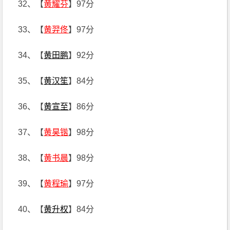
32、【
黄耀芬
】97分
33、【
黄羿佟
】97分
34、【
黄田鹏
】92分
35、【
黄汉笙
】84分
36、【
黄宣至
】86分
37、【
黄昊锴
】98分
38、【
黄书晨
】98分
39、【
黄程瑜
】97分
40、【
黄升权
】84分