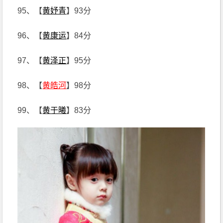
95、【
黄妤青
】93分
96、【
黄康运
】84分
97、【
黄泽正
】95分
98、【
黄皓河
】98分
99、【
黄于曦
】83分