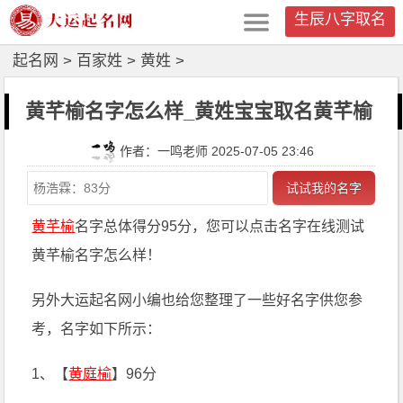
生辰八字取名
起名网
>
百家姓
>
黄姓
>
黄芊榆名字怎么样_黄姓宝宝取名黄芊榆
作者：一鸣老师 2025-07-05 23:46
试试我的名字
黄芊榆
名字总体得分95分，您可以点击名字在线测试
黄芊榆名字怎么样！
另外大运起名网小编也给您整理了一些好名字供您参
考，名字如下所示：
1、【
黄庭榆
】96分