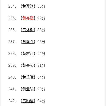
234、【
黄羿渊
】85分
235、【
黄亦漩
】99分
236、【
黄沐树
】88分
237、【
黄春弢
】95分
238、【
黄志江
】94分
239、【
黄熹灵
】91分
240、【
黄芷曦
】84分
241、【
黄业骏
】90分
242、【
黄颐洁
】94分