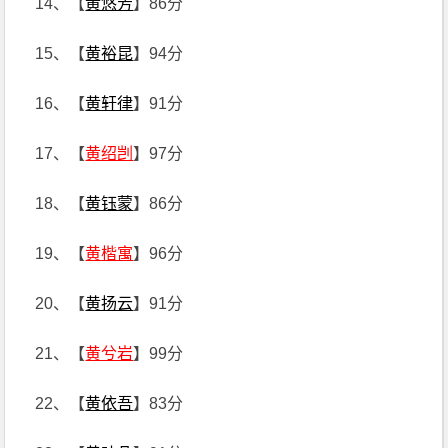
14、【
黄悠芳
】86分
15、【
黄裕昆
】94分
16、【
黄轩律
】91分
17、【
黄绍剀
】97分
18、【
黄钰蒙
】86分
19、【
黄楷寓
】96分
20、【
黄扬云
】91分
21、【
黄兮岩
】99分
22、【
黄依吾
】83分