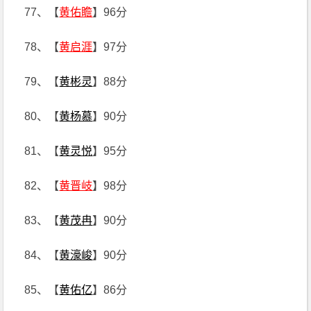
77、【
黄佑瞻
】96分
78、【
黄启涯
】97分
79、【
黄彬灵
】88分
80、【
黄杨慕
】90分
81、【
黄灵悦
】95分
82、【
黄晋岐
】98分
83、【
黄茂冉
】90分
84、【
黄濠峻
】90分
85、【
黄佑亿
】86分