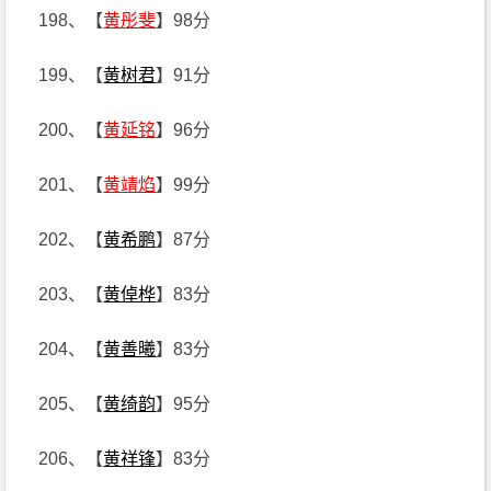
198、【
黄彤斐
】98分
199、【
黄树君
】91分
200、【
黄延铭
】96分
201、【
黄靖焰
】99分
202、【
黄希鹏
】87分
203、【
黄倬桦
】83分
204、【
黄善曦
】83分
205、【
黄绮韵
】95分
206、【
黄祥锋
】83分