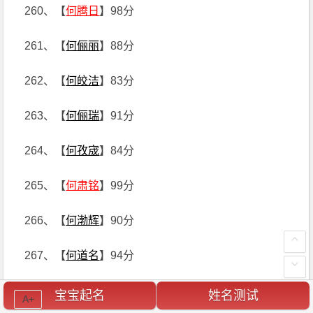
260、【
何腾日
】98分
261、【
何俪丽
】88分
262、【
何皎洁
】83分
263、【
何俪瑞
】91分
264、【
何孜宬
】84分
265、【
何肃铭
】99分
266、【
何渤辉
】90分
267、【
何道名
】94分
268、【
何婷苇
】85分
宝宝起名
姓名测试
A+