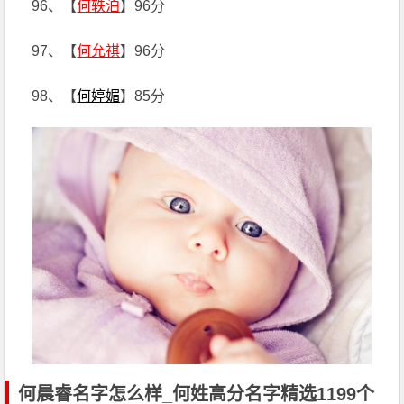
96、【
何轶泊
】96分
97、【
何允祺
】96分
98、【
何婷媚
】85分
何晨睿名字怎么样_何姓高分名字精选1199个