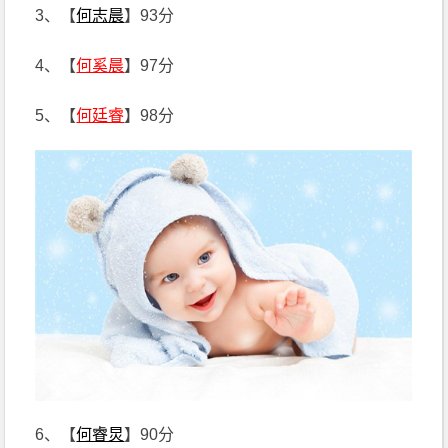
3、【
何志晨
】93分
4、【
何奚晨
】97分
5、【
何廷睿
】98分
6、【
何睿炅
】90分