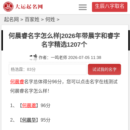
生辰八字取名
起名网
>
百家姓
>
何姓
>
何晨睿名字怎么样|2026年带晨字和睿字
名字精选1207个
作者：一鸣老师 2026-07-05 11:38
试试我的名字
何晨睿
名字总体得分96分，您可以点击名字在线测试
何晨睿名字怎么样！
1、【
何晨邈
】96分
2、【
何晨华
】95分