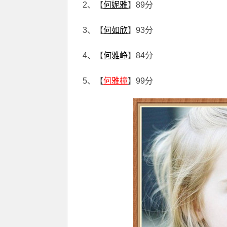
2、【
何妮雅
】89分
3、【
何如欣
】93分
4、【
何雅峥
】84分
5、【
何雅橦
】99分