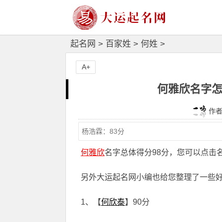
起名网
>
百家姓
>
何姓
>
A+
何雅欣名字怎
作者：
何雅欣
名字总体得分98分，您可以点击
另外大运起名网小编也给您整理了一些
1、【
何欣泰
】90分