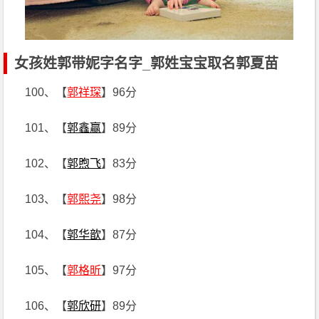
女孩姓郭带妮字名字_郭姓宝宝取名郭夏苗
100、【
郭祥琛
】96分
101、【
郭鑫赢
】89分
102、【
郭煦飞
】83分
103、【
郭熙尧
】98分
104、【
郭华歆
】87分
105、【
郭格昕
】97分
106、【
郭欣研
】89分