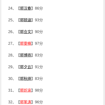
24、【
郭汉春
】86分
25、【
郭颐涵
】93分
26、【
郭佥文
】90分
27、【
郭雯楠
】97分
28、【
郭博扬
】83分
29、【
郭夕云
】91分
30、【
郭秋绮
】83分
31、【
郭炘渝
】98分
32、【
郭笔涛
】96分