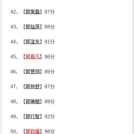
42、【
郭荣磊
】87分
43、【
郭灿莲
】88分
44、【
郭淦东
】91分
45、【
郭裔凡
】96分
46、【
郭赟翎
】89分
47、【
郭仲舒
】87分
48、【
郭琳毓
】89分
49、【
郭行智
】92分
50、【
郭钧烽
】98分