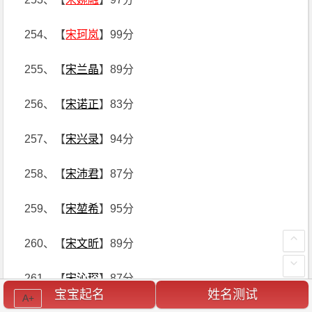
254、【
宋珂岚
】99分
255、【
宋兰晶
】89分
256、【
宋诺正
】83分
257、【
宋兴录
】94分
258、【
宋沛君
】87分
259、【
宋堃希
】95分
260、【
宋文昕
】89分
261、【
宋沁琛
】87分
宝宝起名
姓名测试
A+