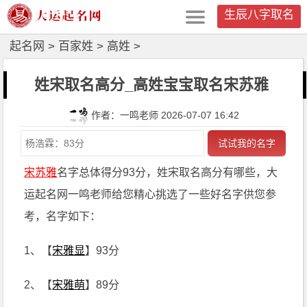
生辰八字取名
起名网
>
百家姓
>
高姓
>
姓宋取名高分_高姓宝宝取名宋苏雅
作者：一鸣老师 2026-07-07 16:42
试试我的名字
宋苏雅
名字总体得分93分，姓宋取名高分有哪些，大
运起名网一鸣老师给您精心挑选了一些好名字供您参
考，名字如下：
1、【
宋雅显
】93分
2、【
宋雅萌
】89分