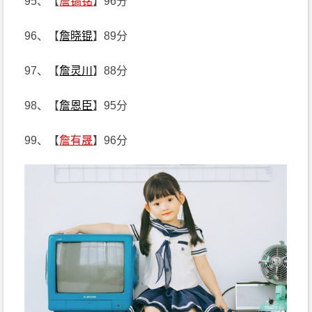
95、【
詹镐铭
】96分
96、【
詹晓锟
】89分
97、【
詹灵川
】88分
98、【
詹恩臣
】95分
99、【
詹有晟
】96分