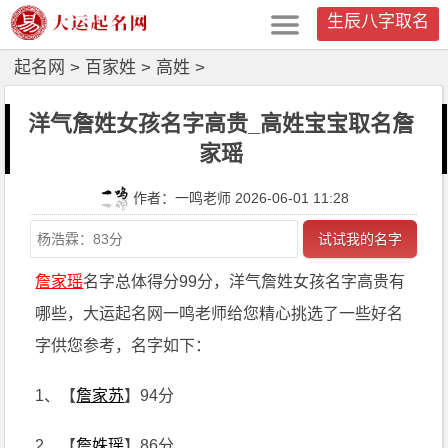
生辰八字取名
起名网
>
百家姓
>
高姓
>
洋气詹姓女孩名字高贵_高姓宝宝取名詹
家瑶
作者：一鸣老师 2026-06-01 11:28
试试我的名字
詹家瑶
名字总体得分99分，洋气詹姓女孩名字高贵有
哪些，大运起名网一鸣老师给您精心挑选了一些好名
字供您参考，名字如下：
1、【
詹家苏
】94分
2、【
詹姝瑶
】86分