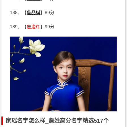
188、【
詹品棋
】89分
189、【
詹浚珲
】99分
家瑶名字怎么样_詹姓高分名字精选517个