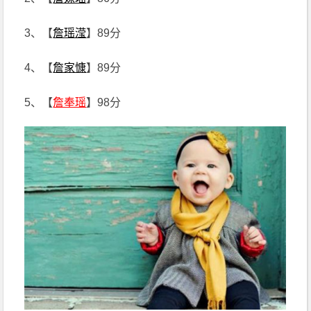
3、【
詹瑶滢
】89分
4、【
詹家慷
】89分
5、【
詹奉瑶
】98分