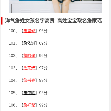
洋气詹姓女孩名字高贵_高姓宝宝取名詹家瑶
100、【
詹玺砚
】96分
101、【
詹依洲
】89分
102、【
詹晗瑜
】96分
103、【
詹宗臻
】97分
104、【
詹书銮
】99分
105、【
詹中曜
】95分
106、【
詹祥鼎
】99分