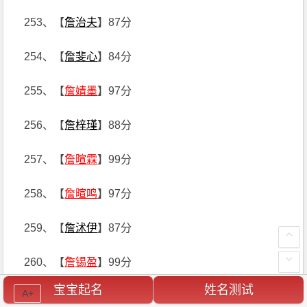
253、【
詹治夫
】87分
254、【
詹斐心
】84分
255、【
詹婧墨
】97分
256、【
詹梓瑾
】88分
257、【
詹暄霖
】99分
258、【
詹暄鸣
】97分
259、【
詹沭伊
】87分
260、【
詹锡盈
】99分
宝宝起名
姓名测试
A+
261、【
詹熠骋
】99分