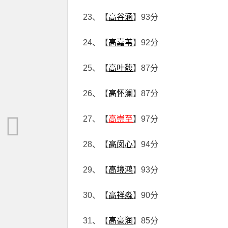
23、【
高谷涵
】93分
24、【
高嘉苇
】92分
25、【
高叶馥
】87分
26、【
高怀澜
】87分
27、【
高崇至
】97分
28、【
高闵心
】94分
29、【
高境鸿
】93分
30、【
高祥淼
】90分
31、【
高豪润
】85分