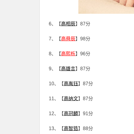
6、【
高相辰
】87分
7、【
高舜辰
】98分
8、【
高熙栎
】96分
9、【
高雄言
】87分
10、【
高胤钰
】87分
11、【
高纳文
】87分
12、【
高冠麟
】91分
13、【
高智锆
】88分