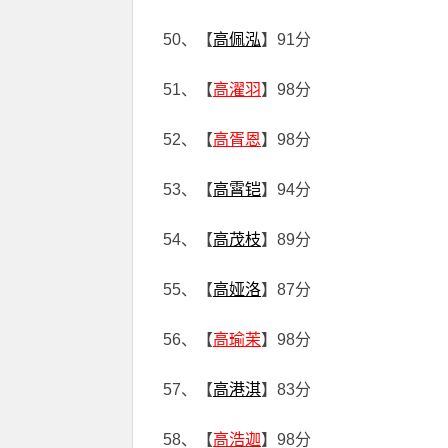
50、【
高佩泓
】91分
51、【
高濯羽
】98分
52、【
高胥恩
】98分
53、【
高霄铠
】94分
54、【
高茂枝
】89分
55、【
高娅洛
】87分
56、【
高瑜茉
】98分
57、【
高港淇
】83分
58、【
高浩迦
】98分