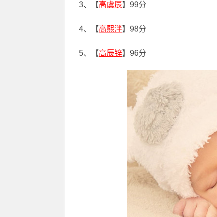
3、【
高虞辰
】99分
4、【
高熙泮
】98分
5、【
高辰锌
】96分