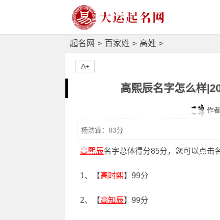
起名网
>
百家姓
>
高姓
>
A+
高熙辰名字怎么样|2
作者：
高熙辰
名字总体得分85分，您可以点击
1、【
高时熙
】99分
2、【
高知辰
】99分