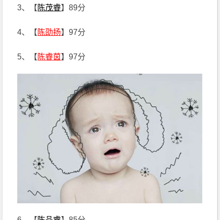
3、【
陈茂睿
】89分
4、【
陈劭扬
】97分
5、【
陈睿茵
】97分
6、【
陈品睿
】85分