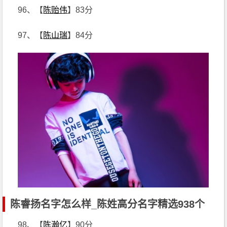
96、【
陈贻伟
】83分
97、【
陈山瑞
】84分
陈睿扬名字怎么样_陈姓高分名字精选938个
98、【
陈瀚亿
】90分