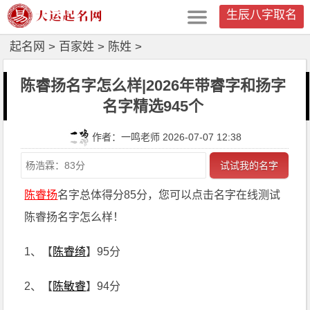
生辰八字取名
起名网
>
百家姓
>
陈姓
>
陈睿扬名字怎么样|2026年带睿字和扬字
名字精选945个
作者：一鸣老师 2026-07-07 12:38
试试我的名字
陈睿扬
名字总体得分85分，您可以点击名字在线测试
陈睿扬名字怎么样！
1、【
陈睿绮
】95分
2、【
陈敏睿
】94分