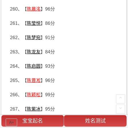
260、【
陈晨洺
】96分
261、【
陈莹悦
】86分
262、【
陈梦宛
】91分
263、【
陈龙友
】84分
264、【
陈启圆
】93分
265、【
陈晋凇
】96分
266、【
陈颖松
】99分
267、【
陈紫冰
】95分
宝宝起名
姓名测试
A+
268、【
陈家晔
】93分