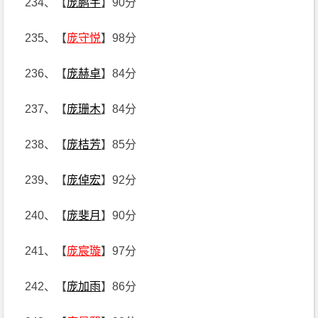
234、【
庞鹏宇
】90分
235、【
庞守悦
】98分
236、【
庞赫卓
】84分
237、【
庞珊木
】84分
238、【
庞桔芳
】85分
239、【
庞倬宏
】92分
240、【
庞斐月
】90分
241、【
庞宸璇
】97分
242、【
庞加雨
】86分