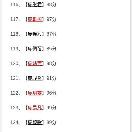
116、【
庞继君
】88分
117、【
庞乾桓
】97分
118、【
庞连毅
】87分
119、【
庞佩蓓
】85分
120、【
庞婧莞
】98分
121、【
庞骏炎
】91分
122、【
庞玥雯
】96分
123、【
庞易凡
】99分
124、【
庞颖歌
】89分