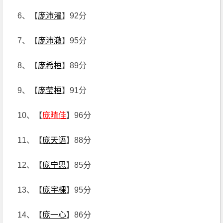
6、【
庞沛濯
】92分
7、【
庞沛澈
】95分
8、【
庞希桓
】89分
9、【
庞莹桓
】91分
10、【
庞晴佳
】96分
11、【
庞天语
】88分
12、【
庞宁思
】85分
13、【
庞宇棵
】95分
14、【
庞一心
】86分