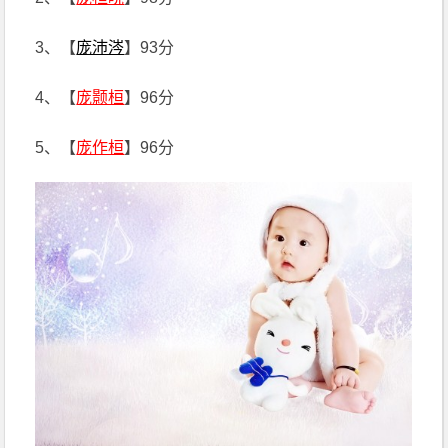
3、【
庞沛涔
】93分
4、【
庞颢桓
】96分
5、【
庞作桓
】96分