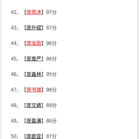
42、【
庞芮沐
】97分
43、【
庞升斌
】87分
44、【
庞龙劭
】96分
45、【
庞章严
】86分
46、【
庞鑫林
】95分
47、【
庞书增
】98分
48、【
庞文婧
】89分
49、【
庞盈满
】86分
50、【
庞歆亚
】87分