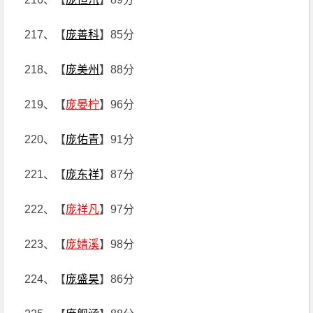
217、【
庞善科
】85分
218、【
庞美州
】88分
219、【
庞晏柠
】96分
220、【
庞佑青
】91分
221、【
庞东祥
】87分
222、【
庞祥凡
】97分
223、【
庞婧溪
】98分
224、【
庞盛昊
】86分