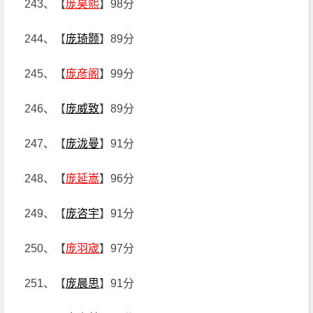
243、【
庞昊熙
】98分
244、【
庞琦颢
】89分
245、【
庞彦阁
】99分
246、【
庞威致
】89分
247、【
庞泷曼
】91分
248、【
庞延嵩
】96分
249、【
庞咨宇
】91分
250、【
庞羽宬
】97分
251、【
庞晨思
】91分