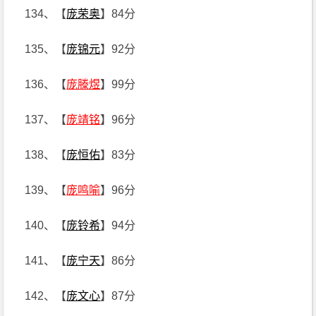
134、【
庞荣奥
】84分
135、【
庞锦元
】92分
136、【
庞滕煜
】99分
137、【
庞靖铭
】96分
138、【
庞恒佑
】83分
139、【
庞鸣喻
】96分
140、【
庞铃希
】94分
141、【
庞宁天
】86分
142、【
庞文心
】87分