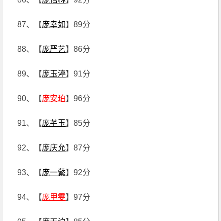
87、【
庞幸如
】89分
88、【
庞严艺
】86分
89、【
庞玉渟
】91分
90、【
庞安珀
】96分
91、【
庞芊玉
】85分
92、【
庞庆允
】87分
93、【
庞一蘩
】92分
94、【
庞甲雯
】97分