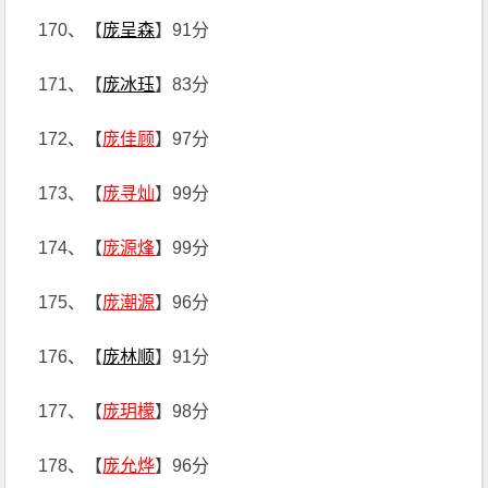
170、【
庞呈森
】91分
171、【
庞冰珏
】83分
172、【
庞佳顾
】97分
173、【
庞寻灿
】99分
174、【
庞源烽
】99分
175、【
庞潮源
】96分
176、【
庞林顺
】91分
177、【
庞玥檬
】98分
178、【
庞允烨
】96分