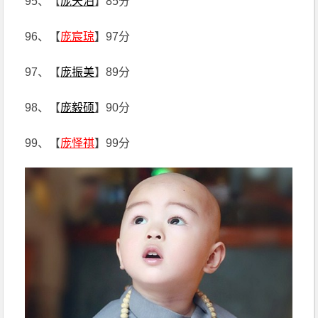
95、【
庞天泊
】85分
96、【
庞宸琼
】97分
97、【
庞振美
】89分
98、【
庞毅硕
】90分
99、【
庞怿祺
】99分